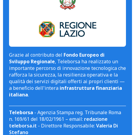
Grazie al contributo del
Fondo Europeo di
Sviluppo Regionale
, Teleborsa ha realizzato un
importante percorso di innovazione tecnologica che
rafforza la sicurezza, la resilienza operativa e la
qualità dei servizi digitali offerti ai propri clienti —
a beneficio dell'intera
infrastruttura finanziaria
italiana
.
Teleborsa
- Agenzia Stampa reg. Tribunale Roma
n. 169/61 del 18/02/1961 – email:
redazione
teleborsa.it
- Direttore Responsabile:
Valeria Di
Stefano