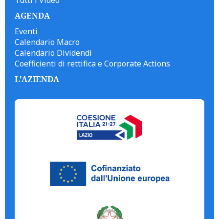
Tutti i Video
AGENDA
Eventi
Calendario Macro
Calendario Dividendi
Coefficienti di rettifica e Corporate Actions
L'AZIENDA