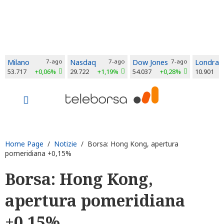
Milano
7-ago
Nasdaq
7-ago
Dow Jones
7-ago
Londra
53.717
+0,06%
29.722
+1,19%
54.037
+0,28%
10.901
Home Page
/
Notizie
/ Borsa: Hong Kong, apertura
pomeridiana +0,15%
Borsa: Hong Kong,
apertura pomeridiana
+0,15%