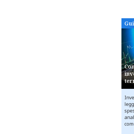
Gu
Com
inv
ter
Inve
legg
spes
anal
comu