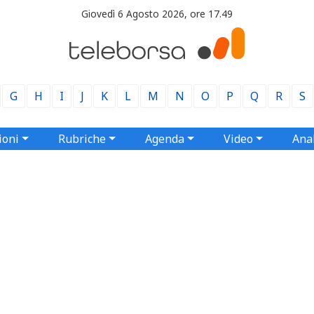
Giovedì 6 Agosto 2026, ore 17.49
G
H
I
J
K
L
M
N
O
P
Q
R
S
ioni
Rubriche
Agenda
Video
Anal