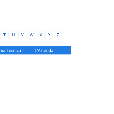
T
U
V
W
X
Y
Z
isi Tecnica
L'Azienda