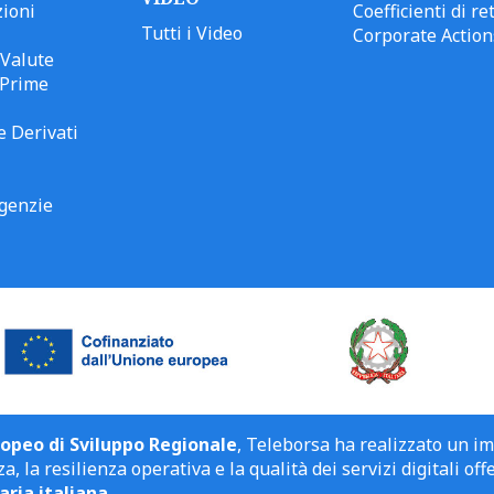
ioni
Coefficienti di ret
Tutti i Video
Corporate Action
Valute
 Prime
e Derivati
genzie
opeo di Sviluppo Regionale
, Teleborsa ha realizzato un i
a, la resilienza operativa e la qualità dei servizi digitali off
aria italiana
.