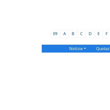
09
A
B
C
D
E
F
Notizie
Quotaz