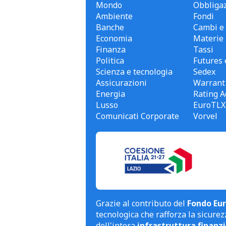
Mondo
Obbligaz
Ambiente
Fondi
Banche
Cambi e 
Economia
Materie
Finanza
Tassi
Politica
Futures 
Scienza e tecnologia
Sedex
Assicurazioni
Warrant
Energia
Rating A
Lusso
EuroTLX
Comunicati Corporate
Vorvel
Grazie al contributo del
Fondo Eur
tecnologica che rafforza la sicurezz
dell'intera
infrastruttura finanzi