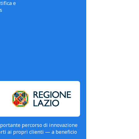
tifica e
s
mportante percorso di innovazione
erti ai propri clienti — a beneficio