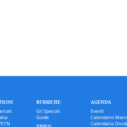
ZIONI
RUBRICHE
AGENDA
ercati
Gli Speciali
Eventi
alia
Guide
Calendario Macr
/ETN
Calendario Divid
VIDEO