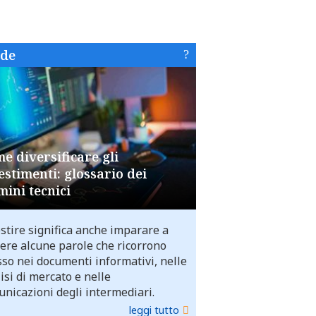
ide
e diversificare gli
estimenti: glossario dei
mini tecnici
stire significa anche imparare a
ere alcune parole che ricorrono
so nei documenti informativi, nelle
isi di mercato e nelle
nicazioni degli intermediari.
leggi tutto