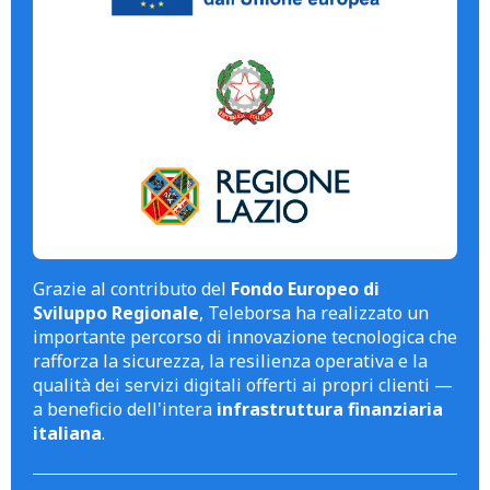
Grazie al contributo del
Fondo Europeo di
Sviluppo Regionale
, Teleborsa ha realizzato un
importante percorso di innovazione tecnologica che
rafforza la sicurezza, la resilienza operativa e la
qualità dei servizi digitali offerti ai propri clienti —
a beneficio dell'intera
infrastruttura finanziaria
italiana
.