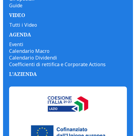
Guide
VIDEO
Tutti i Video
AGENDA
Eventi
Calendario Macro
Calendario Dividendi
Coefficienti di rettifica e Corporate Actions
L'AZIENDA