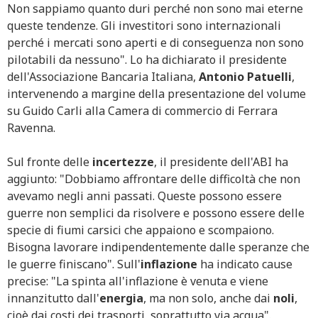
Non sappiamo quanto duri perché non sono mai eterne
queste tendenze. Gli investitori sono internazionali
perché i mercati sono aperti e di conseguenza non sono
pilotabili da nessuno". Lo ha dichiarato il presidente
dell'Associazione Bancaria Italiana,
Antonio
Patuelli
,
intervenendo a margine della presentazione del volume
su Guido Carli alla Camera di commercio di Ferrara
Ravenna.
Sul fronte delle
incertezze
, il presidente dell'ABI ha
aggiunto: "Dobbiamo affrontare delle difficoltà che non
avevamo negli anni passati. Queste possono essere
guerre non semplici da risolvere e possono essere delle
specie di fiumi carsici che appaiono e scompaiono.
Bisogna lavorare indipendentemente dalle speranze che
le guerre finiscano". Sull'
inflazione
ha indicato cause
precise: "La spinta all'inflazione è venuta e viene
innanzitutto dall'
energia
, ma non solo, anche dai
noli
,
cioè dai costi dei trasporti, soprattutto via acqua".