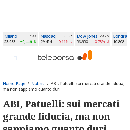
Milano
17:35
Nasdaq
20:23
Dow Jones
20:23
Londra
53.683
+0,44%
29.454
-0,11%
53.950
-0,73%
10.868
Home Page
/
Notizie
/ ABI, Patuelli: sui mercati grande fiducia,
ma non sappiamo quanto duri
ABI, Patuelli: sui mercati
grande fiducia, ma non
sappiamo quanto duri