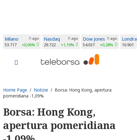
Milano
7-ago
Nasdaq
7-ago
Dow Jones
7-ago
Londra
53.717
+0,06%
29.722
+1,19%
54.037
+0,28%
10.901
Home Page
/
Notizie
/ Borsa: Hong Kong, apertura
pomeridiana -1,09%
Borsa: Hong Kong,
apertura pomeridiana
-1,09%