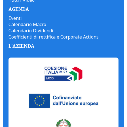
Tutti i Video
AGENDA
Eventi
Calendario Macro
Calendario Dividendi
Coefficienti di rettifica e Corporate Actions
L'AZIENDA