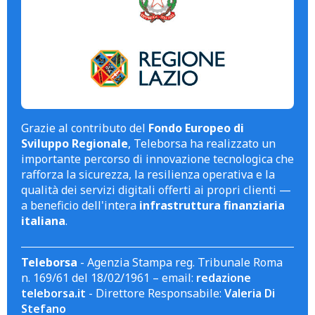
Grazie al contributo del
Fondo Europeo di
Sviluppo Regionale
, Teleborsa ha realizzato un
importante percorso di innovazione tecnologica che
rafforza la sicurezza, la resilienza operativa e la
qualità dei servizi digitali offerti ai propri clienti —
a beneficio dell'intera
infrastruttura finanziaria
italiana
.
Teleborsa
- Agenzia Stampa reg. Tribunale Roma
n. 169/61 del 18/02/1961 – email:
redazione
teleborsa.it
- Direttore Responsabile:
Valeria Di
Stefano