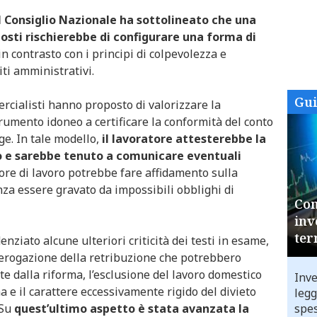
il Consiglio Nazionale ha sottolineato che una
posti rischierebbe di configurare una forma di
 in contrasto con i principi di colpevolezza e
iti amministrativi.
Gu
ercialisti hanno proposto di valorizzare la
rumento idoneo a certificare la conformità del conto
gge. In tale modello,
il lavoratore attesterebbe la
o e sarebbe tenuto a comunicare eventuali
ore di lavoro potrebbe fare affidamento sulla
nza essere gravato da impossibili obblighi di
Com
inv
ter
enziato alcune ulteriori criticità dei testi in esame,
 erogazione della retribuzione che potrebbero
ite dalla riforma, l’esclusione del lavoro domestico
Inve
na e il carattere eccessivamente rigido del divieto
legg
 Su
quest’ultimo aspetto è stata avanzata la
spes