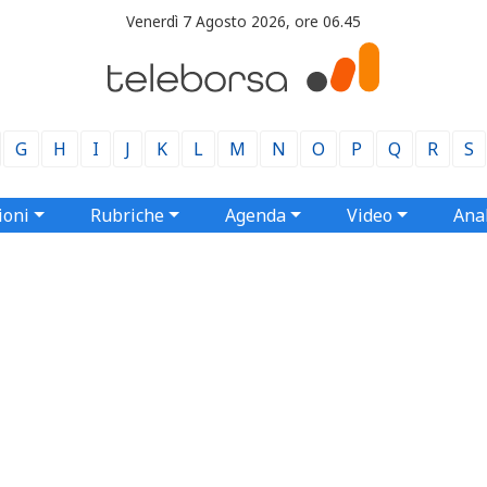
Venerdì 7 Agosto 2026, ore 06.45
G
H
I
J
K
L
M
N
O
P
Q
R
S
ioni
Rubriche
Agenda
Video
Anal