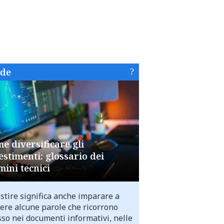
ide
e diversificare gli
estimenti: glossario dei
mini tecnici
stire significa anche imparare a
ere alcune parole che ricorrono
so nei documenti informativi, nelle