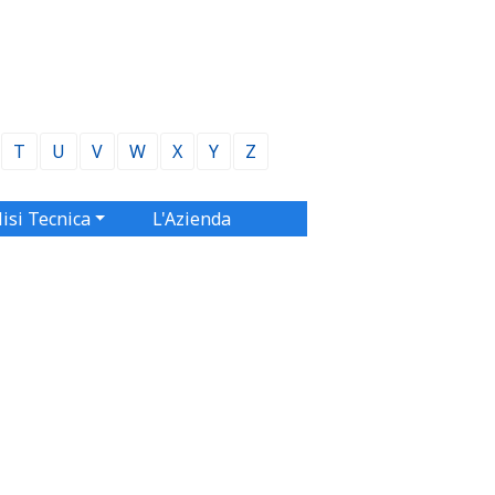
T
U
V
W
X
Y
Z
isi Tecnica
L'Azienda