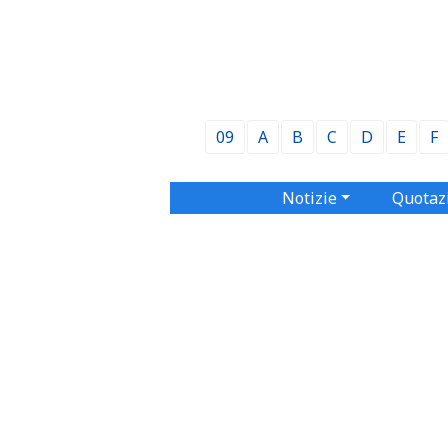
09
A
B
C
D
E
F
Notizie
Quotaz