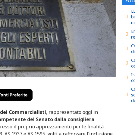
E
b
n
En
re
C
di
C
o
Is
c
C
s
Fonti Preferite
de
 dei Commercialisti
, rappresentato oggi in
petente del Senato dalla consigliera
presso il proprio apprezzamento per le finalità
, AS 1937 e AS 1595, volti a rafforzare l’inclusione