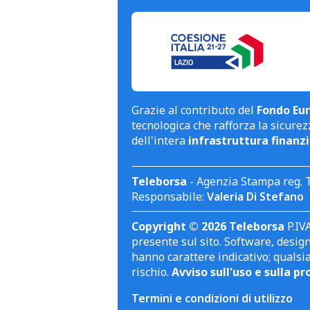
Grazie al contributo del
Fondo Eur
tecnologica che rafforza la sicurezz
dell'intera
infrastruttura finanzi
Teleborsa
- Agenzia Stampa reg. 
Responsabile:
Valeria Di Stefano
Copyright © 2026 Teleborsa
P.IVA
presente sul sito. Software, design 
hanno carattere indicativo; qualsi
rischio.
Avviso sull'uso e sulla pr
Termini e condizioni di utilizzo