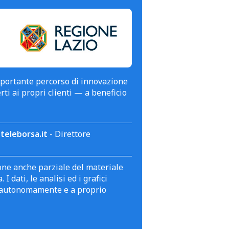
mportante percorso di innovazione
erti ai propri clienti — a beneficio
teleborsa.it
- Direttore
zione anche parziale del materiale
 dati, le analisi ed i grafici
te autonomamente e a proprio