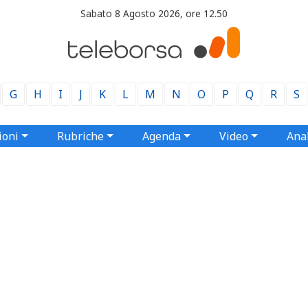
Sabato 8 Agosto 2026, ore 12.50
G
H
I
J
K
L
M
N
O
P
Q
R
S
ioni
Rubriche
Agenda
Video
Anal