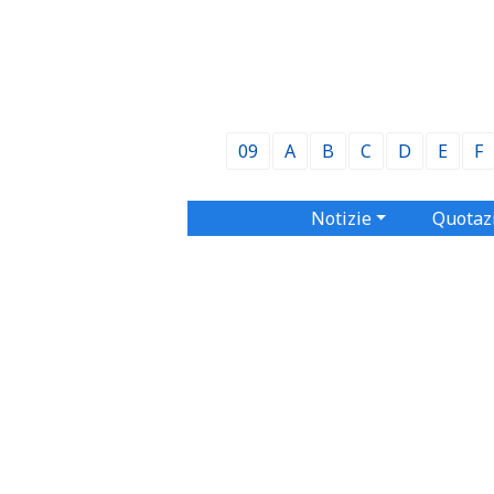
09
A
B
C
D
E
F
Notizie
Quotaz