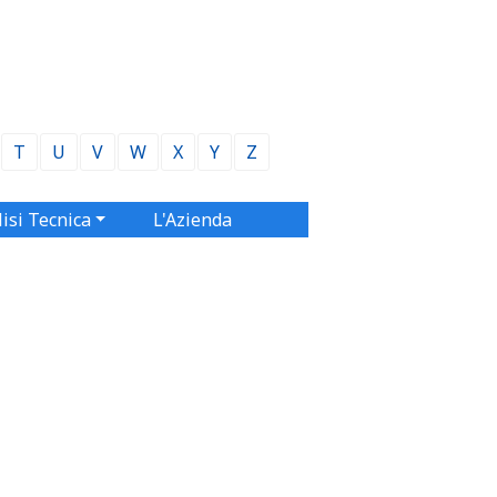
T
U
V
W
X
Y
Z
isi Tecnica
L'Azienda