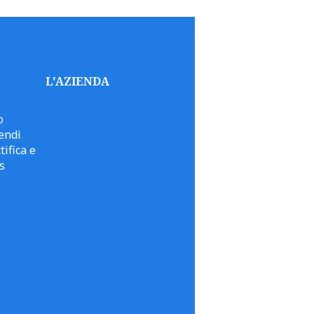
L'AZIENDA
o
endi
tifica e
s