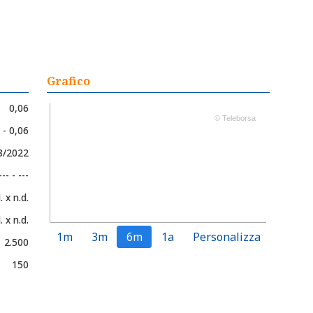
Grafico
0,06
© Teleborsa
 - 0,06
08/2022
--- - ---
. x n.d.
. x n.d.
1m
3m
6m
1a
Personalizza
2.500
150