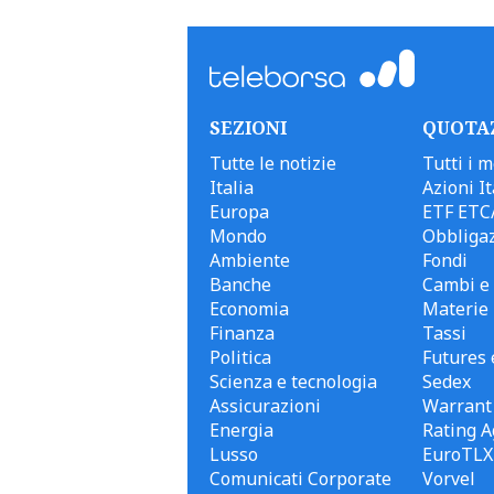
SEZIONI
QUOTA
Tutte le notizie
Tutti i m
Italia
Azioni It
Europa
ETF ETC
Mondo
Obbligaz
Ambiente
Fondi
Banche
Cambi e 
Economia
Materie
Finanza
Tassi
Politica
Futures 
Scienza e tecnologia
Sedex
Assicurazioni
Warrant
Energia
Rating A
Lusso
EuroTLX
Comunicati Corporate
Vorvel