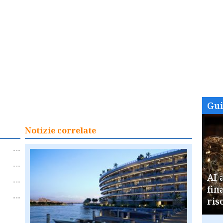
Gu
Notizie correlate
---
---
AI 
---
fin
---
ris