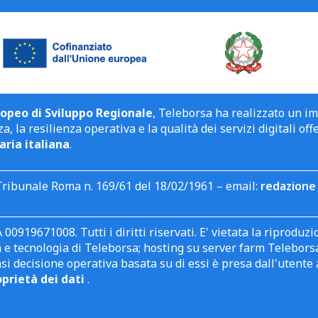
opeo di Sviluppo Regionale
, Teleborsa ha realizzato un i
a, la resilienza operativa e la qualità dei servizi digitali off
aria italiana
.
Tribunale Roma n. 169/61 del 18/02/1961 – email:
redazione 
 00919671008. Tutti i diritti riservati. E' vietata la riprodu
e tecnologia di Teleborsa; hosting su server farm Teleborsa. I
asi decisione operativa basata su di essi è presa dall'uten
oprietà dei dati
.