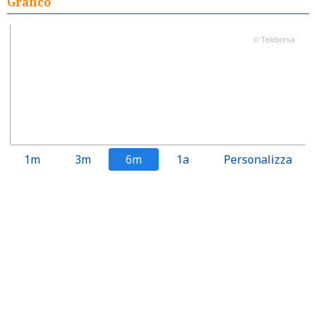
Grafico
© Teleborsa
1m
3m
6m
1a
Personalizza