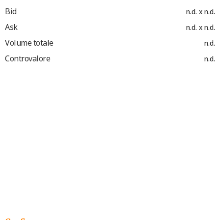
Bid
n.d. x n.d.
Ask
n.d. x n.d.
Volume totale
n.d.
Controvalore
n.d.