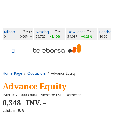
Milano
7-ago
Nasdaq
7-ago
Dow Jones
7-ago
Londra
0
0,00%
29.722
+1,19%
54.037
+0,28%
10.901
Home Page
/
Quotazioni
/ Advance Equity
Advance Equity
ISIN: BG1100033064 - Mercato: LSE - Domestic
0,348
INV.
valuta in
EUR