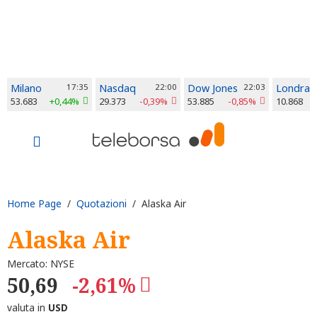
Milano
17:35
Nasdaq
22:00
Dow Jones
22:03
Londra
53.683
+0,44%
29.373
-0,39%
53.885
-0,85%
10.868
Home Page
/
Quotazioni
/ Alaska Air
Alaska Air
Mercato: NYSE
50,69
-2,61%
valuta in
USD