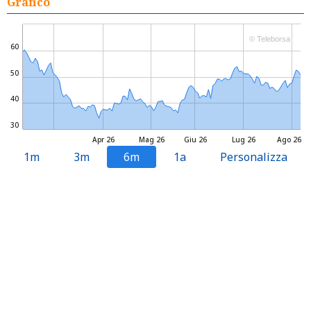
Grafico
© Teleborsa
60
50
40
30
Apr 26
Mag 26
Giu 26
Lug 26
Ago 26
1m
3m
6m
1a
Personalizza