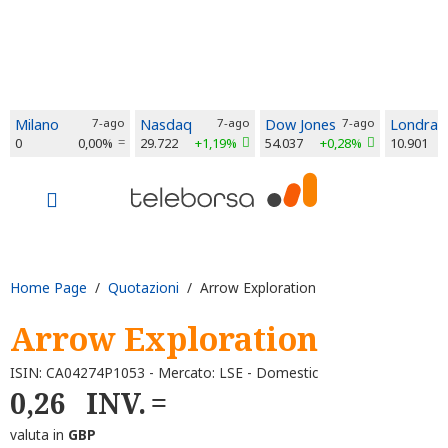
Milano
7-ago
Nasdaq
7-ago
Dow Jones
7-ago
Londra
0
0,00%
29.722
+1,19%
54.037
+0,28%
10.901
Home Page
/
Quotazioni
/ Arrow Exploration
Arrow Exploration
ISIN: CA04274P1053 - Mercato: LSE - Domestic
0,26
INV.
valuta in
GBP