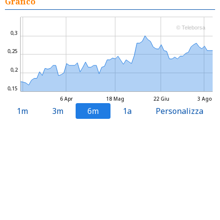
Grafico
© Teleborsa
0,3
0,25
0,2
0,15
6 Apr
18 Mag
22 Giu
3 Ago
1m
3m
6m
1a
Personalizza