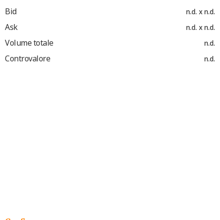
Bid
n.d. x n.d.
Ask
n.d. x n.d.
Volume totale
n.d.
Controvalore
n.d.