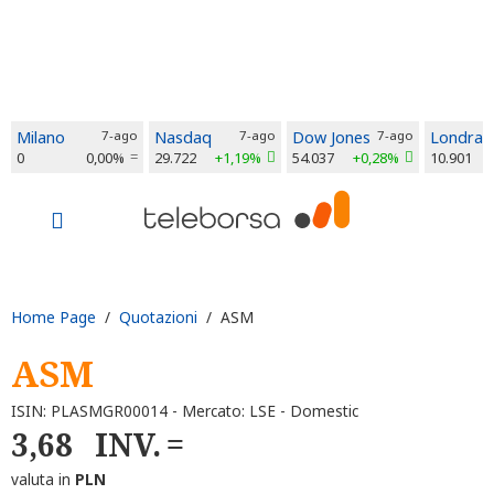
Milano
7-ago
Nasdaq
7-ago
Dow Jones
7-ago
Londra
0
0,00%
29.722
+1,19%
54.037
+0,28%
10.901
Home Page
/
Quotazioni
/ ASM
ASM
ISIN: PLASMGR00014 - Mercato: LSE - Domestic
3,68
INV.
valuta in
PLN