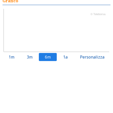
Grafico
© Teleborsa
1m
3m
6m
1a
Personalizza