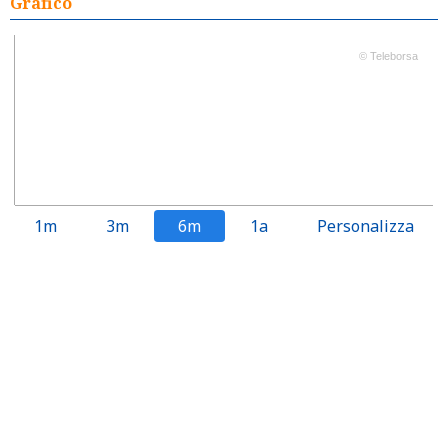
Grafico
© Teleborsa
1m
3m
6m
1a
Personalizza