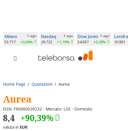
Milano
7-ago
Nasdaq
7-ago
Dow Jones
7-ago
Londra
53.717
+0,06%
29.722
+1,19%
54.037
+0,28%
10.901
Home Page
/
Quotazioni
/ Aurea
Aurea
ISIN: FR0000039232 - Mercato: LSE - Domestic
8,4
+90,39%
valuta in
EUR