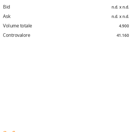
Bid
n.d. x n.d.
Ask
n.d. x n.d.
Volume totale
4.900
Controvalore
41.160