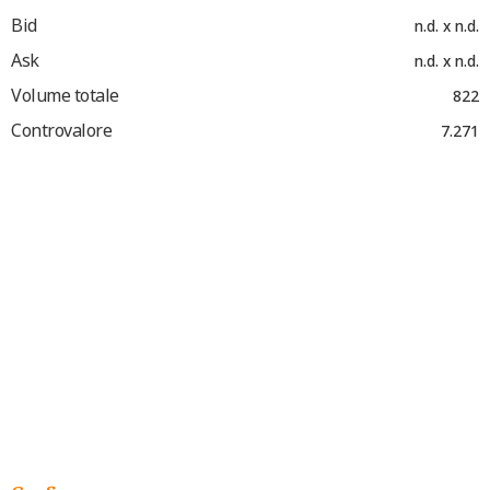
Bid
n.d. x n.d.
Ask
n.d. x n.d.
Volume totale
822
Controvalore
7.271