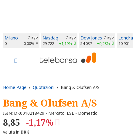
Milano
7-ago
Nasdaq
7-ago
Dow Jones
7-ago
Londra
0
0,00%
29.722
+1,19%
54.037
+0,28%
10.901
Home Page
/
Quotazioni
/ Bang & Olufsen A/S
Bang & Olufsen A/S
ISIN: DK0010218429 - Mercato: LSE - Domestic
8,85
-1,17%
valuta in
DKK