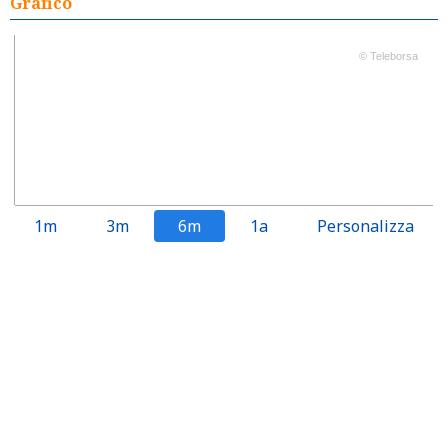
Grafico
© Teleborsa
1m
3m
6m
1a
Personalizza