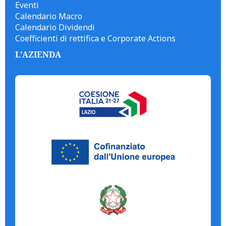
Eventi
Calendario Macro
Calendario Dividendi
Coefficienti di rettifica e Corporate Actions
L'AZIENDA