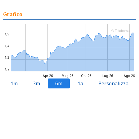
Grafico
© Teleborsa
1,5
1,4
1,3
1,2
Apr 26
Mag 26
Giu 26
Lug 26
Ago 26
1m
3m
6m
1a
Personalizza