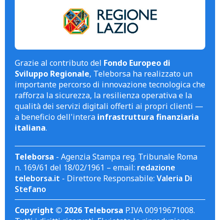
Grazie al contributo del
Fondo Europeo di
Sviluppo Regionale
, Teleborsa ha realizzato un
importante percorso di innovazione tecnologica che
rafforza la sicurezza, la resilienza operativa e la
qualità dei servizi digitali offerti ai propri clienti —
a beneficio dell'intera
infrastruttura finanziaria
italiana
.
Teleborsa
- Agenzia Stampa reg. Tribunale Roma
n. 169/61 del 18/02/1961 – email:
redazione
teleborsa.it
- Direttore Responsabile:
Valeria Di
Stefano
Copyright © 2026 Teleborsa
P.IVA 00919671008.