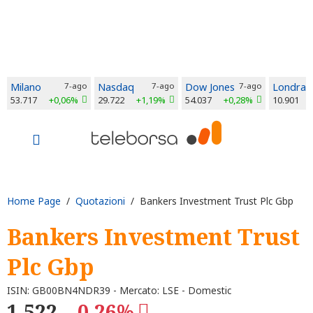
Milano
7-ago
Nasdaq
7-ago
Dow Jones
7-ago
Londra
53.717
+0,06%
29.722
+1,19%
54.037
+0,28%
10.901
Home Page
/
Quotazioni
/ Bankers Investment Trust Plc Gbp
Bankers Investment Trust
Plc Gbp
ISIN: GB00BN4NDR39 - Mercato: LSE - Domestic
1,522
-0,26%