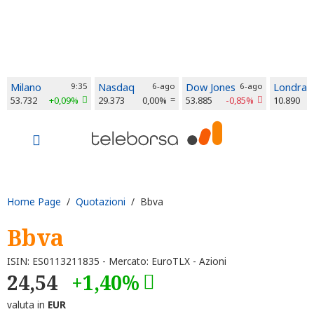
Milano
9:35
Nasdaq
6-ago
Dow Jones
6-ago
Londra
53.732
+0,09%
29.373
0,00%
53.885
-0,85%
10.890
Home Page
/
Quotazioni
/ Bbva
Bbva
ISIN: ES0113211835 - Mercato: EuroTLX - Azioni
24,54
+1,40%
valuta in
EUR