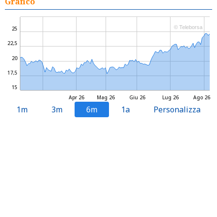
Grafico
© Teleborsa
25
22,5
20
17,5
15
Apr 26
Mag 26
Giu 26
Lug 26
Ago 26
1m
3m
6m
1a
Personalizza