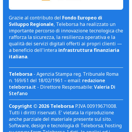
Grazie al contributo del
Fondo Europeo di
Sviluppo Regionale
, Teleborsa ha realizzato un
importante percorso di innovazione tecnologica che
rafforza la sicurezza, la resilienza operativa e la
qualità dei servizi digitali offerti ai propri clienti —
a beneficio dell'intera
infrastruttura finanziaria
italiana
.
Teleborsa
- Agenzia Stampa reg. Tribunale Roma
n. 169/61 del 18/02/1961 – email:
redazione
teleborsa.it
- Direttore Responsabile:
Valeria Di
Stefano
Copyright © 2026 Teleborsa
P.IVA 00919671008.
Tutti i diritti riservati. E' vietata la riproduzione
anche parziale del materiale presente sul sito.
Software, design e tecnologia di Teleborsa; hosting
su server farm Teleborsa. I dati, le analisi ed i