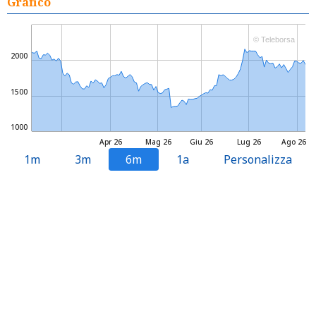
Grafico
© Teleborsa
2000
1500
1000
Apr 26
Mag 26
Giu 26
Lug 26
Ago 26
1m
3m
6m
1a
Personalizza