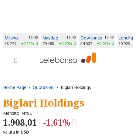
Milano
16:40
Nasdaq
16:40
Dow Jones
16:40
Londra
53.741
+0,11%
29.580
+0,70%
54.007
+0,23%
10.923
Home Page
/
Quotazioni
/ Biglari Holdings
Biglari Holdings
Mercato: NYSE
1.908,01
-1,61%
valuta in
USD