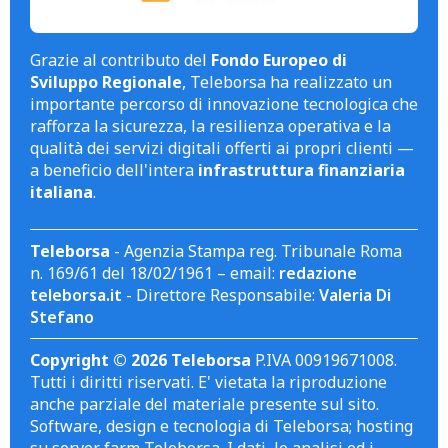
Grazie al contributo del
Fondo Europeo di
Sviluppo Regionale
, Teleborsa ha realizzato un
importante percorso di innovazione tecnologica che
rafforza la sicurezza, la resilienza operativa e la
qualità dei servizi digitali offerti ai propri clienti —
a beneficio dell'intera
infrastruttura finanziaria
italiana
.
Teleborsa
- Agenzia Stampa reg. Tribunale Roma
n. 169/61 del 18/02/1961 – email:
redazione
teleborsa.it
- Direttore Responsabile:
Valeria Di
Stefano
Copyright © 2026 Teleborsa
P.IVA 00919671008.
Tutti i diritti riservati. E' vietata la riproduzione
anche parziale del materiale presente sul sito.
Software, design e tecnologia di Teleborsa; hosting
su server farm Teleborsa. I dati, le analisi ed i