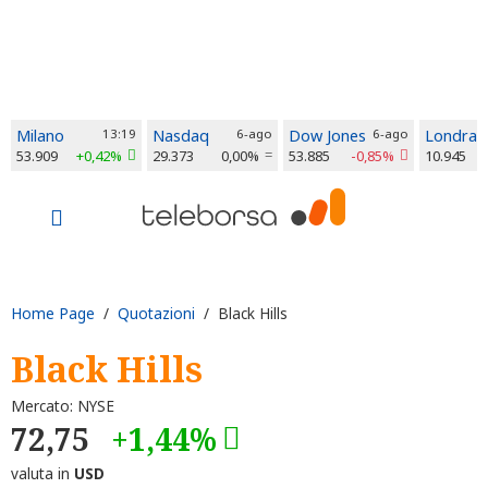
Milano
13:19
Nasdaq
6-ago
Dow Jones
6-ago
Londra
53.909
+0,42%
29.373
0,00%
53.885
-0,85%
10.945
Home Page
/
Quotazioni
/ Black Hills
Black Hills
Mercato: NYSE
72,75
+1,44%
valuta in
USD