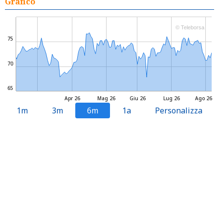
Grafico
© Teleborsa
75
70
65
Apr 26
Mag 26
Giu 26
Lug 26
Ago 26
1m
3m
6m
1a
Personalizza