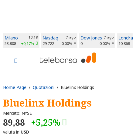
Milano
13:18
Nasdaq
7-ago
Dow Jones
7-ago
Londra
53.808
+0,17%
29.722
0,00%
0
0,00%
10.868
Home Page
/
Quotazioni
/ Bluelinx Holdings
Bluelinx Holdings
Mercato: NYSE
89,88
+5,25%
valuta in
USD