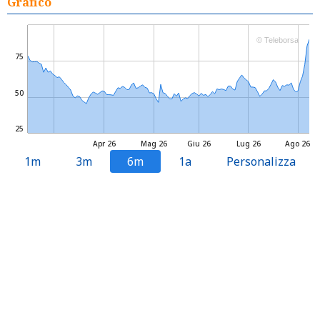
Grafico
© Teleborsa
75
50
25
Apr 26
Mag 26
Giu 26
Lug 26
Ago 26
1m
3m
6m
1a
Personalizza