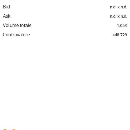
Bid
n.d. x n.d.
Ask
n.d. x n.d.
Volume totale
1.053
Controvalore
448.729