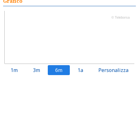
Grafico
© Teleborsa
1m
3m
6m
1a
Personalizza