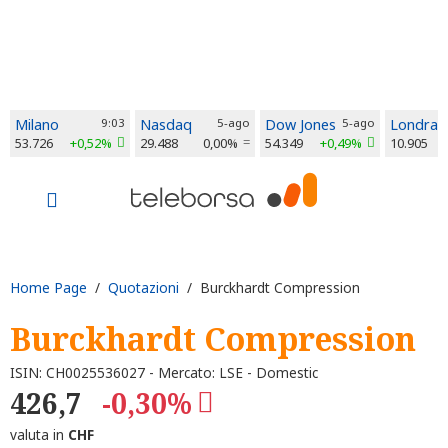
Milano
9:03
Nasdaq
5-ago
Dow Jones
5-ago
Londra
53.726
+0,52%
29.488
0,00%
54.349
+0,49%
10.905
Home Page
/
Quotazioni
/ Burckhardt Compression
Burckhardt Compression
ISIN: CH0025536027 - Mercato: LSE - Domestic
426,7
-0,30%
valuta in
CHF