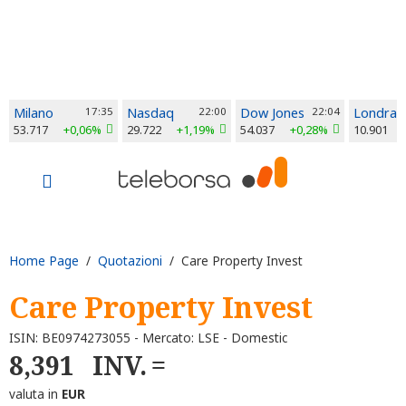
Milano
17:35
Nasdaq
22:00
Dow Jones
22:04
Londra
53.717
+0,06%
29.722
+1,19%
54.037
+0,28%
10.901
Home Page
/
Quotazioni
/ Care Property Invest
Care Property Invest
ISIN: BE0974273055 - Mercato: LSE - Domestic
8,391
INV.
valuta in
EUR