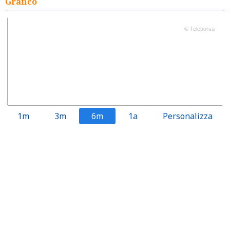
Grafico
© Teleborsa
1m
3m
6m
1a
Personalizza