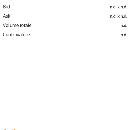
Bid
n.d. x n.d.
Ask
n.d. x n.d.
Volume totale
n.d.
Controvalore
n.d.