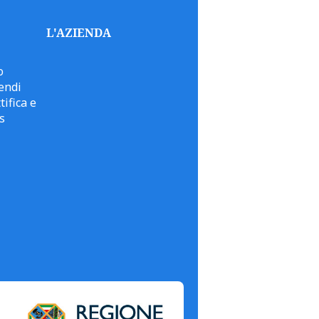
L'AZIENDA
o
endi
tifica e
s