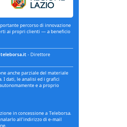
mportante percorso di innovazione
erti ai propri clienti — a beneficio
teleborsa.it
- Direttore
zione anche parziale del materiale
 dati, le analisi ed i grafici
te autonomamente e a proprio
azione in concessione a Teleborsa.
alarlo all'indirizzo di e-mail
ne.