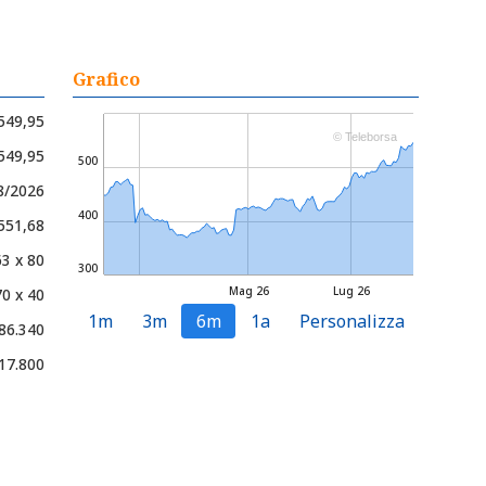
Grafico
549,95
© Teleborsa
 549,95
500
8/2026
400
551,68
3 x 80
300
Mag 26
Lug 26
0 x 40
1m
3m
6m
1a
Personalizza
86.340
17.800