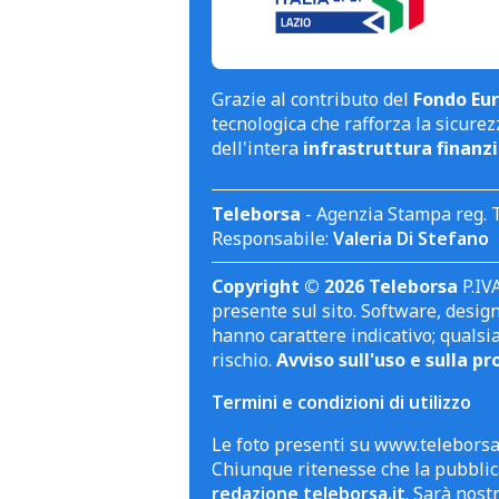
Grazie al contributo del
Fondo Eur
tecnologica che rafforza la sicurezz
dell'intera
infrastruttura finanzi
Teleborsa
- Agenzia Stampa reg. 
Responsabile:
Valeria Di Stefano
Copyright © 2026 Teleborsa
P.IVA
presente sul sito. Software, design 
hanno carattere indicativo; qualsi
rischio.
Avviso sull'uso e sulla pr
Termini e condizioni di utilizzo
Le foto presenti su www.teleborsa.
Chiunque ritenesse che la pubblica
redazione teleborsa.it
. Sarà nost