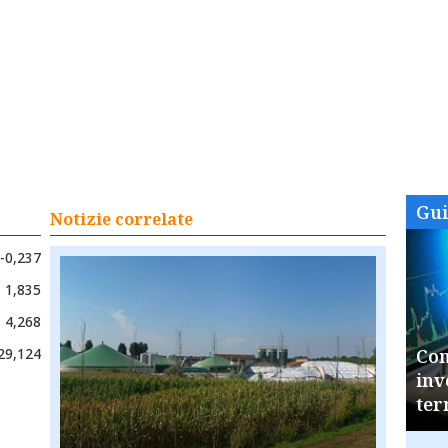
Gu
Notizie correlate
-0,237
1,835
4,268
29,124
Com
inv
ter