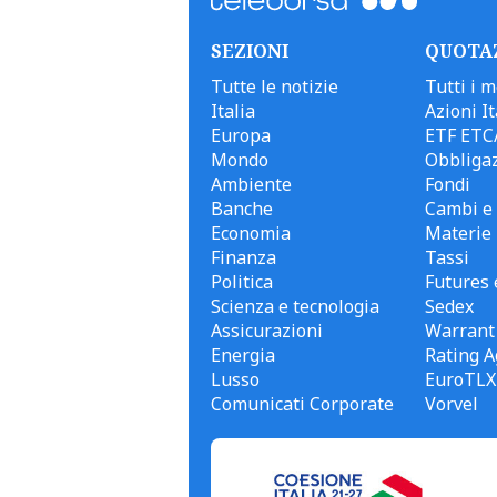
SEZIONI
QUOTA
Tutte le notizie
Tutti i m
Italia
Azioni It
Europa
ETF ETC
Mondo
Obbligaz
Ambiente
Fondi
Banche
Cambi e 
Economia
Materie
Finanza
Tassi
Politica
Futures 
Scienza e tecnologia
Sedex
Assicurazioni
Warrant
Energia
Rating A
Lusso
EuroTLX
Comunicati Corporate
Vorvel