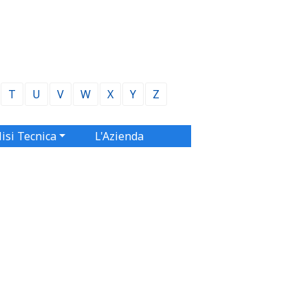
T
U
V
W
X
Y
Z
isi Tecnica
L'Azienda