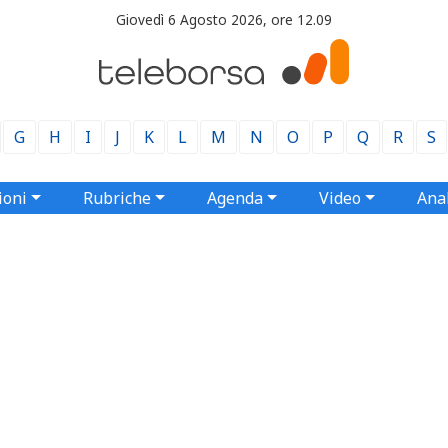
Giovedì 6 Agosto 2026, ore 12.09
G
H
I
J
K
L
M
N
O
P
Q
R
S
ioni
Rubriche
Agenda
Video
Anal