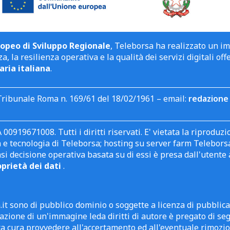
opeo di Sviluppo Regionale
, Teleborsa ha realizzato un i
a, la resilienza operativa e la qualità dei servizi digitali off
aria italiana
.
Tribunale Roma n. 169/61 del 18/02/1961 – email:
redazione 
 00919671008. Tutti i diritti riservati. E' vietata la riprodu
e tecnologia di Teleborsa; hosting su server farm Teleborsa. I
asi decisione operativa basata su di essi è presa dall'uten
oprietà dei dati
.
it sono di pubblico dominio o soggette a licenza di pubblic
zione di un'immagine leda diritti di autore è pregato di segn
ra cura provvedere all'accertamento ed all'eventuale rimozio