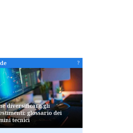
ide
e diversificare gli
estimenti: glossario dei
mini tecnici