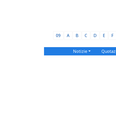
09
A
B
C
D
E
F
Notizie
Quotaz