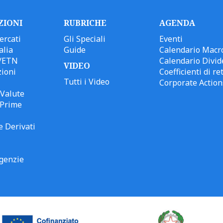
ZIONI
RUBRICHE
AGENDA
ercati
Gli Speciali
Eventi
alia
Guide
Calendario Macr
/ETN
Calendario Divid
VIDEO
ioni
Coefficienti di ret
Tutti i Video
Corporate Action
Valute
 Prime
e Derivati
genzie