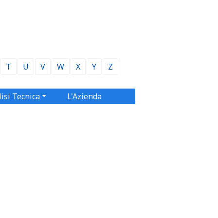
T
U
V
W
X
Y
Z
isi Tecnica
L'Azienda