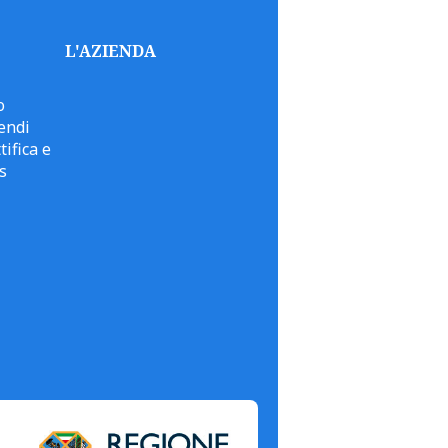
L'AZIENDA
o
endi
tifica e
s