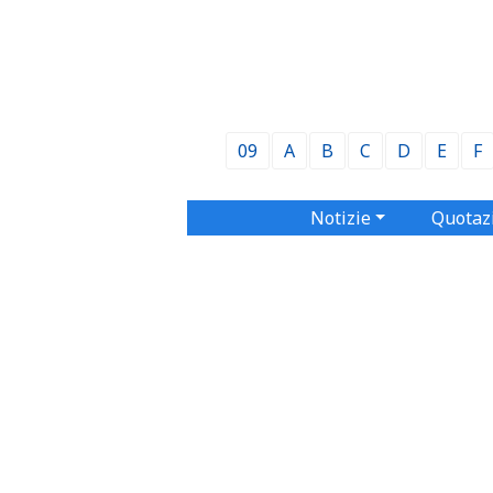
09
A
B
C
D
E
F
Notizie
Quotaz