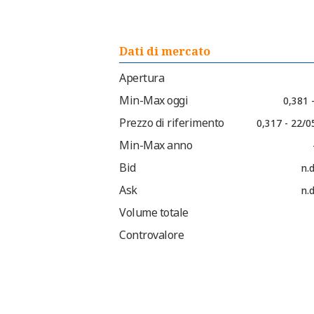
Dati di mercato
Apertura
Min-Max oggi
0,381 
Prezzo di riferimento
0,317 - 22/0
Min-Max anno
Bid
n.d
Ask
n.d
Volume totale
Controvalore