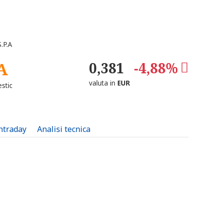
.P.A
.A
0,381
-4,88%
valuta in
EUR
stic
intraday
Analisi tecnica