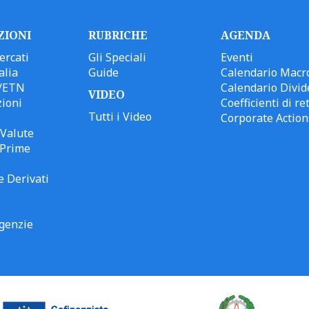
ZIONI
RUBRICHE
AGENDA
ercati
Gli Speciali
Eventi
alia
Guide
Calendario Macr
/ETN
Calendario Divid
VIDEO
ioni
Coefficienti di ret
Tutti i Video
Corporate Action
Valute
 Prime
e Derivati
genzie