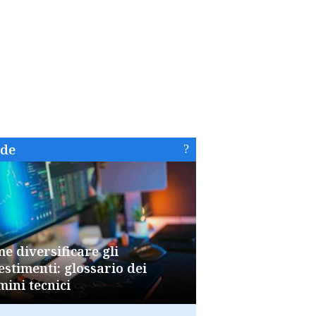
ide
e diversificare gli
estimenti: glossario dei
mini tecnici