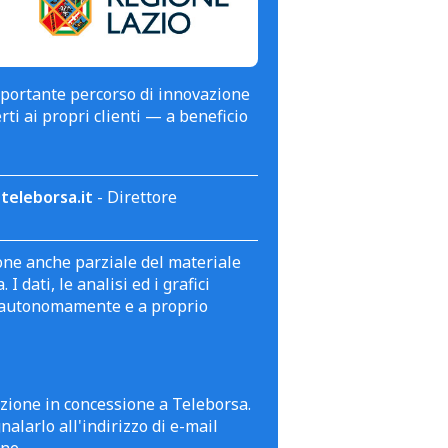
mportante percorso di innovazione
erti ai propri clienti — a beneficio
teleborsa.it
- Direttore
zione anche parziale del materiale
 dati, le analisi ed i grafici
te autonomamente e a proprio
azione in concessione a Teleborsa.
alarlo all'indirizzo di e-mail