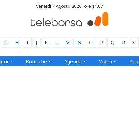
Venerdì 7 Agosto 2026, ore 11.07
G
H
I
J
K
L
M
N
O
P
Q
R
S
ioni
Rubriche
Agenda
Video
Anal