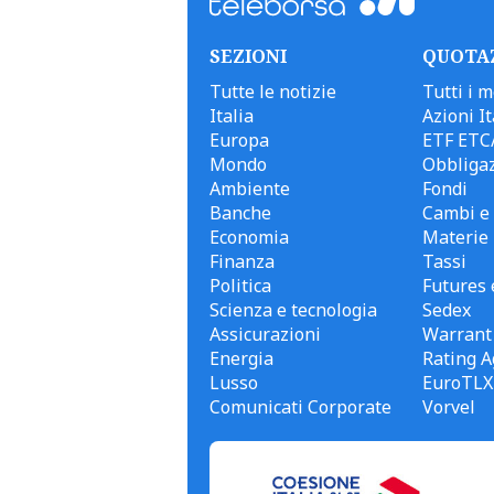
SEZIONI
QUOTA
Tutte le notizie
Tutti i m
Italia
Azioni It
Europa
ETF ETC
Mondo
Obbligaz
Ambiente
Fondi
Banche
Cambi e 
Economia
Materie
Finanza
Tassi
Politica
Futures 
Scienza e tecnologia
Sedex
Assicurazioni
Warrant
Energia
Rating A
Lusso
EuroTLX
Comunicati Corporate
Vorvel