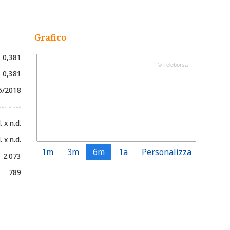
Grafico
0,381
© Teleborsa
- 0,381
5/2018
--- - ---
. x n.d.
. x n.d.
1m
3m
6m
1a
Personalizza
2.073
789