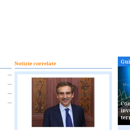
Gu
Notizie correlate
---
---
---
---
Com
inv
ter