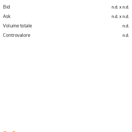
Bid
n.d. x n.d.
Ask
n.d. x n.d.
Volume totale
n.d.
Controvalore
n.d.