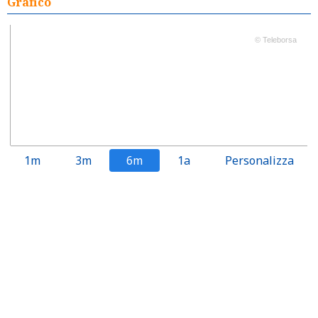
Grafico
© Teleborsa
1m
3m
6m
1a
Personalizza