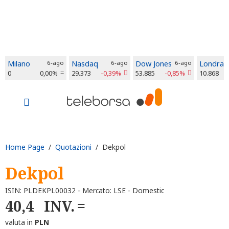
Milano
6-ago
Nasdaq
6-ago
Dow Jones
6-ago
Londra
0
0,00%
29.373
-0,39%
53.885
-0,85%
10.868
Home Page
/
Quotazioni
/ Dekpol
Dekpol
ISIN: PLDEKPL00032 - Mercato: LSE - Domestic
40,4
INV.
valuta in
PLN