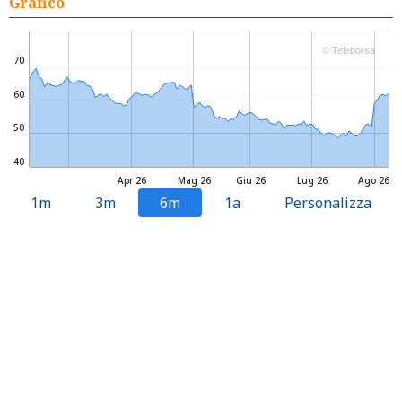
Grafico
© Teleborsa
70
60
50
40
Apr 26
Mag 26
Giu 26
Lug 26
Ago 26
1m
3m
6m
1a
Personalizza