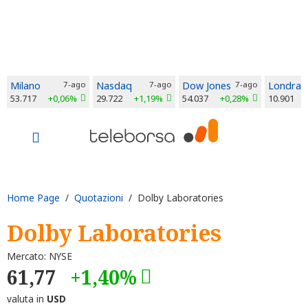
Milano
7-ago
Nasdaq
7-ago
Dow Jones
7-ago
Londra
53.717
+0,06%
29.722
+1,19%
54.037
+0,28%
10.901
Home Page
/
Quotazioni
/ Dolby Laboratories
Dolby Laboratories
Mercato: NYSE
61,77
+1,40%
valuta in
USD