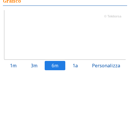
Grafico
© Teleborsa
1m
3m
6m
1a
Personalizza