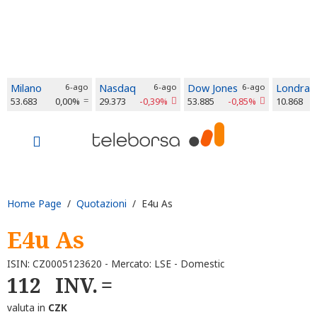
Milano
6-ago
Nasdaq
6-ago
Dow Jones
6-ago
Londra
53.683
0,00%
29.373
-0,39%
53.885
-0,85%
10.868
Home Page
/
Quotazioni
/ E4u As
E4u As
ISIN: CZ0005123620 - Mercato: LSE - Domestic
112
INV.
valuta in
CZK