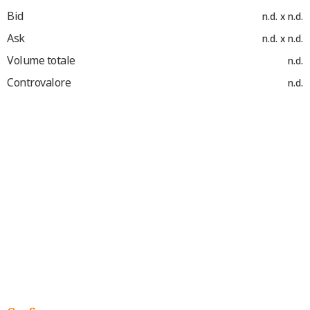
Bid
n.d. x n.d.
Ask
n.d. x n.d.
Volume totale
n.d.
Controvalore
n.d.