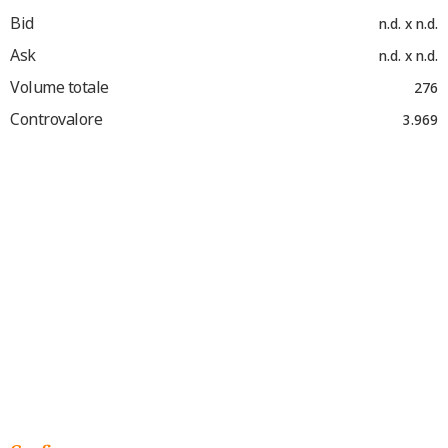
Bid
n.d. x n.d.
Ask
n.d. x n.d.
Volume totale
276
Controvalore
3.969