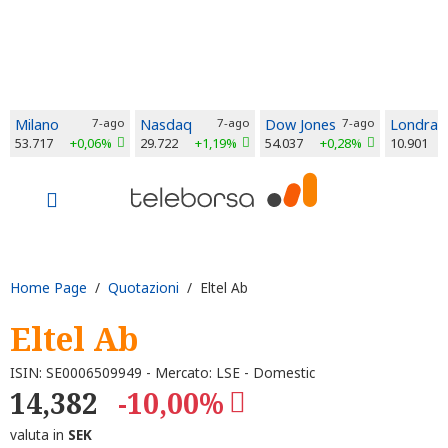
Milano
7-ago
Nasdaq
7-ago
Dow Jones
7-ago
Londra
53.717
+0,06%
29.722
+1,19%
54.037
+0,28%
10.901
Home Page
/
Quotazioni
/ Eltel Ab
Eltel Ab
ISIN: SE0006509949 - Mercato: LSE - Domestic
14,382
-10,00%
valuta in
SEK