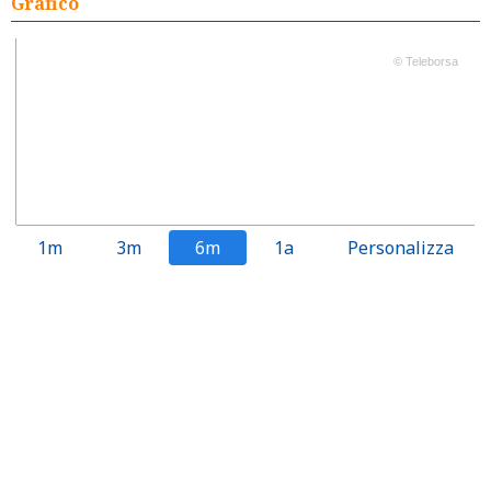
Grafico
© Teleborsa
1m
3m
6m
1a
Personalizza