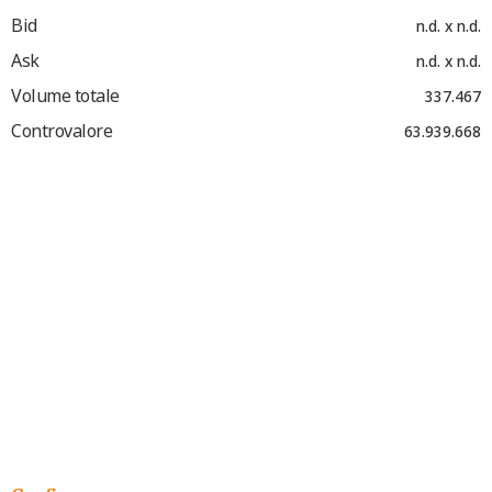
Bid
n.d. x n.d.
Ask
n.d. x n.d.
Volume totale
337.467
Controvalore
63.939.668