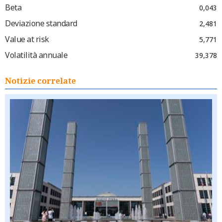
Beta
0,043
Deviazione standard
2,481
Value at risk
5,771
Volatilità annuale
39,378
Notizie correlate