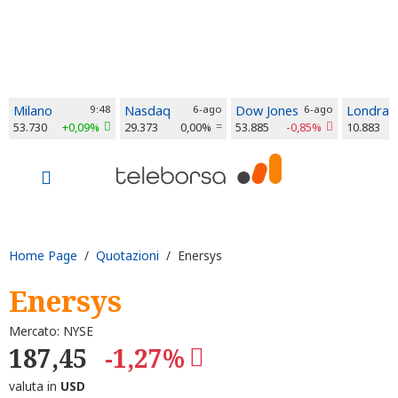
Milano
9:48
Nasdaq
6-ago
Dow Jones
6-ago
Londra
53.730
+0,09%
29.373
0,00%
53.885
-0,85%
10.883
Home Page
/
Quotazioni
/ Enersys
Enersys
Mercato: NYSE
187,45
-1,27%
valuta in
USD