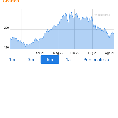
Grafico
© Teleborsa
200
150
Apr 26
Mag 26
Giu 26
Lug 26
Ago 26
1m
3m
6m
1a
Personalizza