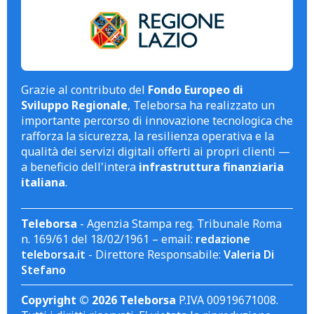
Grazie al contributo del
Fondo Europeo di
Sviluppo Regionale
, Teleborsa ha realizzato un
importante percorso di innovazione tecnologica che
rafforza la sicurezza, la resilienza operativa e la
qualità dei servizi digitali offerti ai propri clienti —
a beneficio dell'intera
infrastruttura finanziaria
italiana
.
Teleborsa
- Agenzia Stampa reg. Tribunale Roma
n. 169/61 del 18/02/1961 – email:
redazione
teleborsa.it
- Direttore Responsabile:
Valeria Di
Stefano
Copyright © 2026 Teleborsa
P.IVA 00919671008.