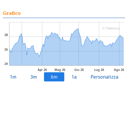
Grafico
© Teleborsa
28
26
24
Apr 26
Mag 26
Giu 26
Lug 26
Ago 26
1m
3m
6m
1a
Personalizza