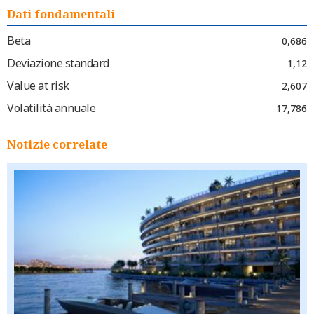
Dati fondamentali
Beta
0,686
Deviazione standard
1,12
Value at risk
2,607
Volatilità annuale
17,786
Notizie correlate