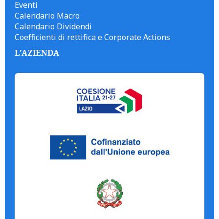
Eventi
Calendario Macro
Calendario Dividendi
Coefficienti di rettifica e Corporate Actions
L'AZIENDA