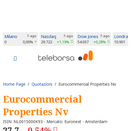
Milano
7-ago
Nasdaq
7-ago
Dow Jones
7-ago
Londra
0
0,00%
29.722
+1,19%
54.037
+0,28%
10.901
Home Page
/
Quotazioni
/ Eurocommercial Properties Nv
Eurocommercial
Properties Nv
ISIN: NL0015000K93 - Mercato: Euronext - Amsterdam
27,7
-0,54%