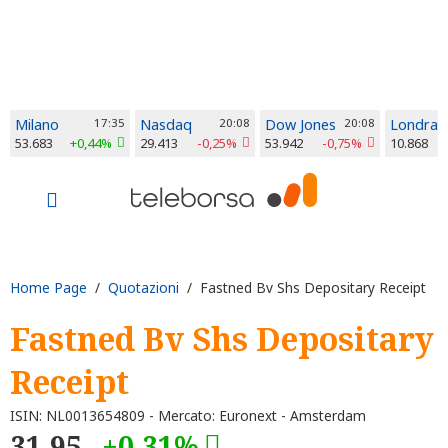
Milano
17:35
Nasdaq
20:08
Dow Jones
20:08
Londra
53.683
+0,44%
29.413
-0,25%
53.942
-0,75%
10.868
Home Page
/
Quotazioni
/ Fastned Bv Shs Depositary Receipt
Fastned Bv Shs Depositary
Receipt
ISIN: NL0013654809 - Mercato: Euronext - Amsterdam
31,95
+0,31%