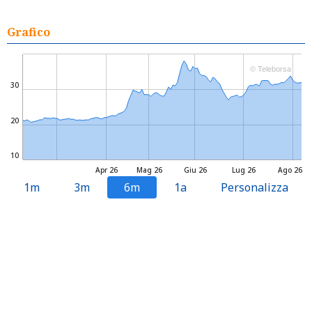
Grafico
© Teleborsa
30
20
10
Apr 26
Mag 26
Giu 26
Lug 26
Ago 26
1m
3m
6m
1a
Personalizza