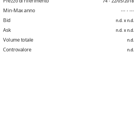
Prezzo di riferimento
74 - 22/05/2018
Min-Max anno
--- - ---
Bid
n.d. x n.d.
Ask
n.d. x n.d.
Volume totale
n.d.
Controvalore
n.d.