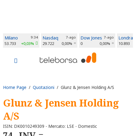
Milano
9:34
Nasdaq
7-ago
Dow Jones
7-ago
Londra
53.733
+0,03%
29.722
0,00%
0
0,00%
10.893
Home Page
/
Quotazioni
/ Glunz & Jensen Holding A/S
Glunz & Jensen Holding
A/S
ISIN: DK0010249309 - Mercato: LSE - Domestic
74
INV.