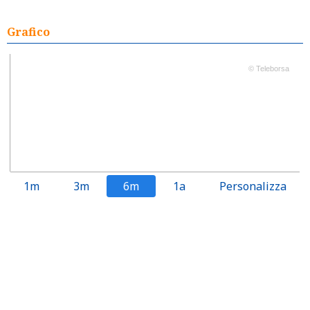
Grafico
© Teleborsa
1m
3m
6m
1a
Personalizza