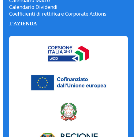
Calendario Macro
Calendario Dividendi
Coefficienti di rettifica e Corporate Actions
L'AZIENDA