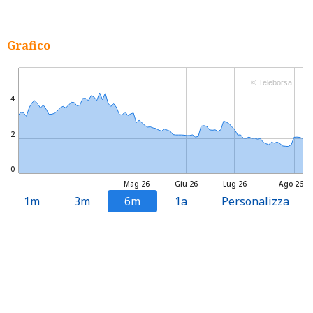
Grafico
© Teleborsa
4
2
0
Mag 26
Giu 26
Lug 26
Ago 26
1m
3m
6m
1a
Personalizza