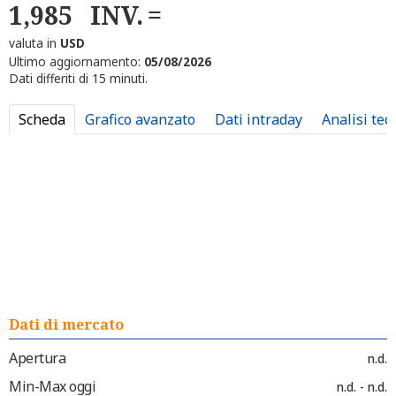
1,985
INV.
valuta in
USD
Ultimo aggiornamento:
05/08/2026
Dati differiti di 15 minuti.
Scheda
Grafico avanzato
Dati intraday
Analisi tec
Dati di mercato
Apertura
n.d.
Min-Max oggi
n.d. - n.d.