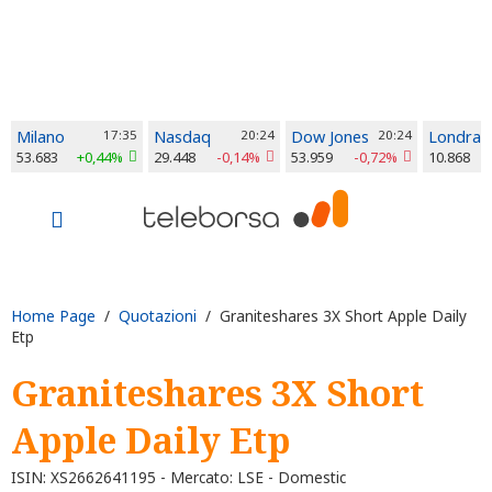
Milano
17:35
Nasdaq
20:24
Dow Jones
20:24
Londra
53.683
+0,44%
29.448
-0,14%
53.959
-0,72%
10.868
Home Page
/
Quotazioni
/ Graniteshares 3X Short Apple Daily
Etp
Graniteshares 3X Short
Apple Daily Etp
ISIN: XS2662641195 - Mercato: LSE - Domestic