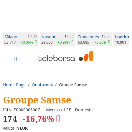
Milano
17:35
Nasdaq
18:50
Dow Jones
18:50
Londra
53.717
+0,06%
29.660
+0,98%
53.995
+0,20%
10.901
Home Page
/
Quotazioni
/ Groupe Samse
Groupe Samse
ISIN: FR0000060071 - Mercato: LSE - Domestic
174
-16,76%
valuta in
EUR