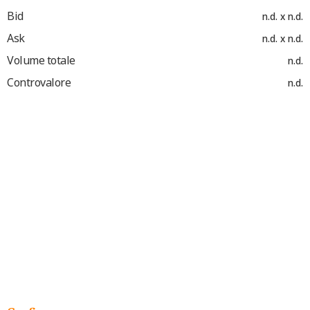
Bid
n.d. x n.d.
Ask
n.d. x n.d.
Volume totale
n.d.
Controvalore
n.d.