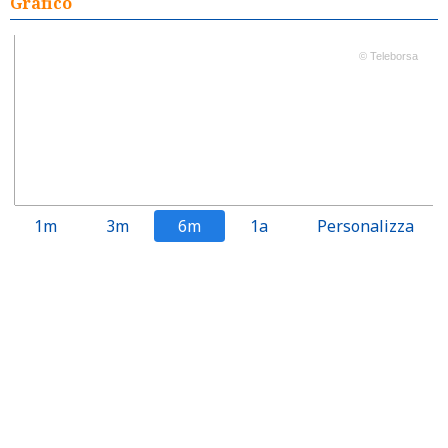
Grafico
© Teleborsa
1m
3m
6m
1a
Personalizza