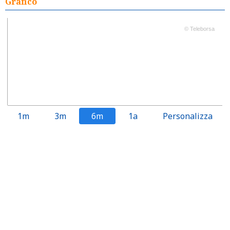
Grafico
© Teleborsa
1m
3m
6m
1a
Personalizza