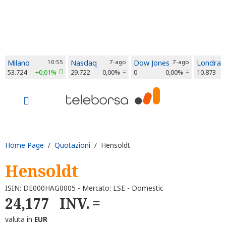
Milano
10:55
Nasdaq
7-ago
Dow Jones
7-ago
Londra
53.724
+0,01%
29.722
0,00%
0
0,00%
10.873
Home Page
/
Quotazioni
/ Hensoldt
Hensoldt
ISIN: DE000HAG0005 - Mercato: LSE - Domestic
24,177
INV.
valuta in
EUR