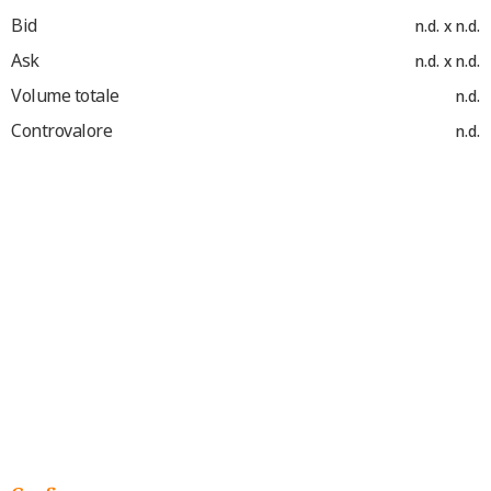
Bid
n.d. x n.d.
Ask
n.d. x n.d.
Volume totale
n.d.
Controvalore
n.d.