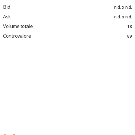
Bid
n.d. x n.d.
Ask
n.d. x n.d.
Volume totale
18
Controvalore
89