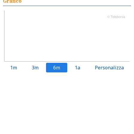
Grafico
© Teleborsa
1m
3m
6m
1a
Personalizza