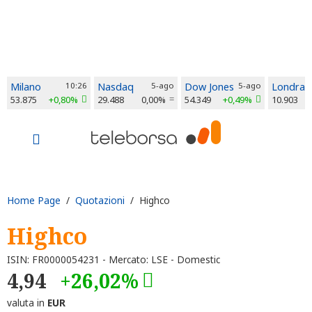
Milano
10:26
Nasdaq
5-ago
Dow Jones
5-ago
Londra
53.875
+0,80%
29.488
0,00%
54.349
+0,49%
10.903
Home Page
/
Quotazioni
/ Highco
Highco
ISIN: FR0000054231 - Mercato: LSE - Domestic
4,94
+26,02%
valuta in
EUR