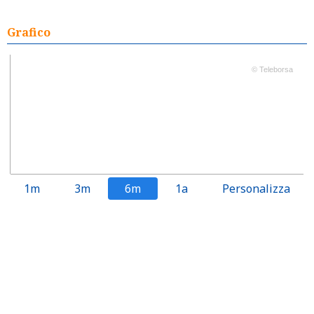
Grafico
© Teleborsa
1m
3m
6m
1a
Personalizza