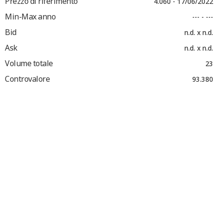
Prezzo di riferimento
4.060 - 17/06/2022
Min-Max anno
--- - ---
Bid
n.d. x n.d.
Ask
n.d. x n.d.
Volume totale
23
Controvalore
93.380