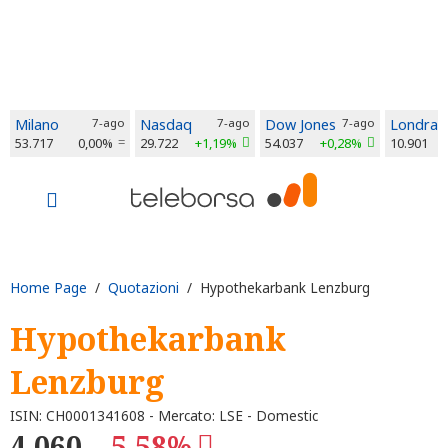
Milano
7-ago
Nasdaq
7-ago
Dow Jones
7-ago
Londra
53.717
0,00%
29.722
+1,19%
54.037
+0,28%
10.901
Home Page
/
Quotazioni
/ Hypothekarbank Lenzburg
Hypothekarbank
Lenzburg
ISIN: CH0001341608 - Mercato: LSE - Domestic
4.060
-5,58%