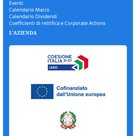
Eventi
Calendario Macro
Calendario Dividendi
Coefficienti di rettifica e Corporate Actions
L'AZIENDA