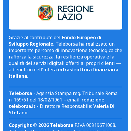
Grazie al contributo del
Fondo Europeo di
Sviluppo Regionale
, Teleborsa ha realizzato un
importante percorso di innovazione tecnologica che
rafforza la sicurezza, la resilienza operativa e la
qualità dei servizi digitali offerti ai propri clienti —
a beneficio dell'intera
infrastruttura finanziaria
italiana
.
Teleborsa
- Agenzia Stampa reg. Tribunale Roma
n. 169/61 del 18/02/1961 – email:
redazione
teleborsa.it
- Direttore Responsabile:
Valeria Di
Stefano
Copyright © 2026 Teleborsa
P.IVA 00919671008.