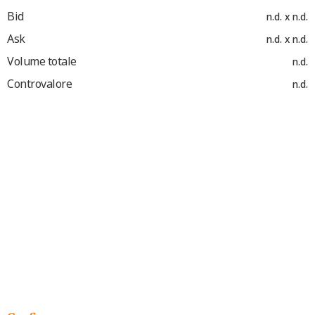
Bid
n.d. x n.d.
Ask
n.d. x n.d.
Volume totale
n.d.
Controvalore
n.d.