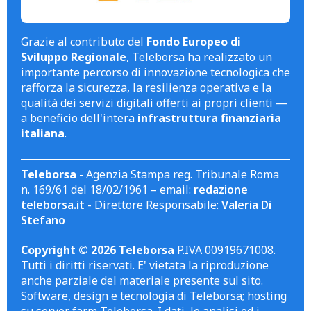
Grazie al contributo del
Fondo Europeo di
Sviluppo Regionale
, Teleborsa ha realizzato un
importante percorso di innovazione tecnologica che
rafforza la sicurezza, la resilienza operativa e la
qualità dei servizi digitali offerti ai propri clienti —
a beneficio dell'intera
infrastruttura finanziaria
italiana
.
Teleborsa
- Agenzia Stampa reg. Tribunale Roma
n. 169/61 del 18/02/1961 – email:
redazione
teleborsa.it
- Direttore Responsabile:
Valeria Di
Stefano
Copyright © 2026 Teleborsa
P.IVA 00919671008.
Tutti i diritti riservati. E' vietata la riproduzione
anche parziale del materiale presente sul sito.
Software, design e tecnologia di Teleborsa; hosting
su server farm Teleborsa. I dati, le analisi ed i