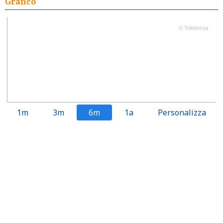
Grafico
© Teleborsa
1m
3m
6m
1a
Personalizza