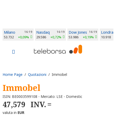
Milano
16:19
Nasdaq
16:19
Dow Jones
16:19
Londra
53.732
+0,09%
29.586
+0,72%
53.986
+0,19%
10.918
Home Page
/
Quotazioni
/ Immobel
Immobel
ISIN: BE0003599108 - Mercato: LSE - Domestic
47,579
INV.
valuta in
EUR