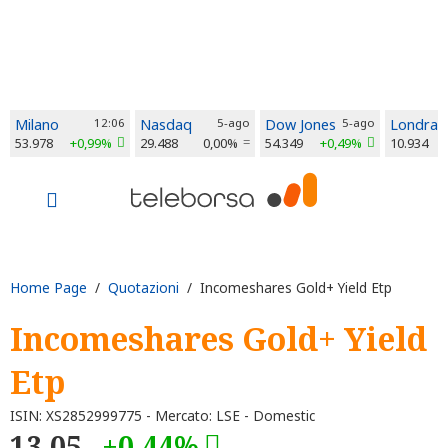
Milano
12:06
Nasdaq
5-ago
Dow Jones
5-ago
Londra
53.978
+0,99%
29.488
0,00%
54.349
+0,49%
10.934
Home Page
/
Quotazioni
/ Incomeshares Gold+ Yield Etp
Incomeshares Gold+ Yield
Etp
ISIN: XS2852999775 - Mercato: LSE - Domestic
13,05
+0,44%