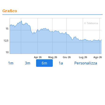
Grafico
© Teleborsa
15
12,5
10
Apr 26
Mag 26
Giu 26
Lug 26
Ago 26
1m
3m
6m
1a
Personalizza