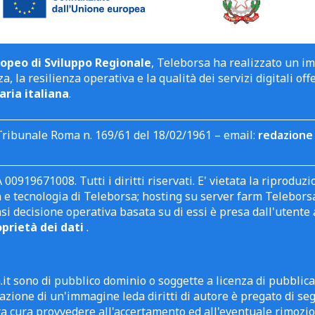
opeo di Sviluppo Regionale
, Teleborsa ha realizzato un i
a, la resilienza operativa e la qualità dei servizi digitali off
aria italiana
.
Tribunale Roma n. 169/61 del 18/02/1961 – email:
redazione 
 00919671008. Tutti i diritti riservati. E' vietata la riprodu
e tecnologia di Teleborsa; hosting su server farm Teleborsa. I
asi decisione operativa basata su di essi è presa dall'uten
oprietà dei dati
.
it sono di pubblico dominio o soggette a licenza di pubblic
zione di un'immagine leda diritti di autore è pregato di segn
ra cura provvedere all'accertamento ed all'eventuale rimozio