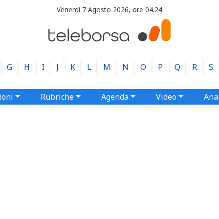
Venerdì 7 Agosto 2026, ore 04.24
G
H
I
J
K
L
M
N
O
P
Q
R
S
ioni
Rubriche
Agenda
Video
Anal