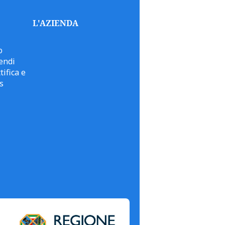
L'AZIENDA
o
endi
tifica e
s