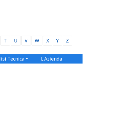
T
U
V
W
X
Y
Z
isi Tecnica
L'Azienda