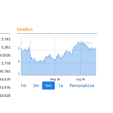
Grafico
5,182
© Teleborsa
- 5,262
5
8/2026
4
- 5,718
 45.765
3
016.679
Mag 26
Lug 26
1m
3m
6m
1a
Personalizza
15.976
20.828