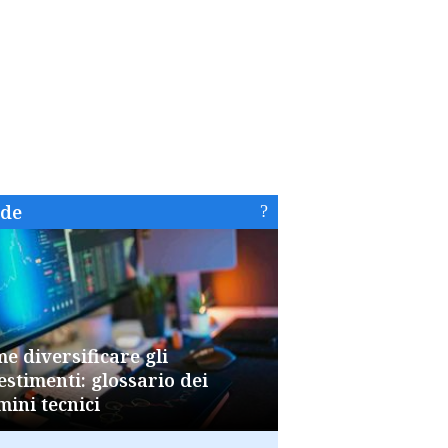
ide
e diversificare gli
estimenti: glossario dei
mini tecnici