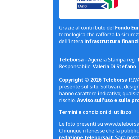
Grazie al contributo del
Fondo Eur
tecnologica che rafforza la sicurezz
dell'intera
infrastruttura finanzi
Teleborsa
- Agenzia Stampa reg. 
Responsabile:
Valeria Di Stefano
Copyright © 2026 Teleborsa
P.IVA
presente sul sito. Software, design 
hanno carattere indicativo; qualsi
rischio.
Avviso sull'uso e sulla pr
Termini e condizioni di utilizzo
Le foto presenti su www.teleborsa.
Chiunque ritenesse che la pubblica
redazione teleborsa.it
. Sarà nost