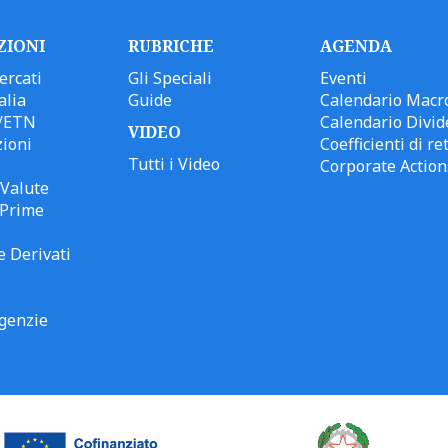
ZIONI
RUBRICHE
AGENDA
ercati
Gli Speciali
Eventi
alia
Guide
Calendario Macr
/ETN
Calendario Divid
VIDEO
ioni
Coefficienti di ret
Tutti i Video
Corporate Action
Valute
 Prime
e Derivati
genzie