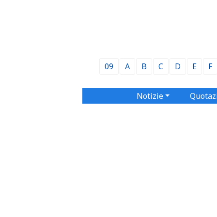
09
A
B
C
D
E
F
Notizie
Quotaz