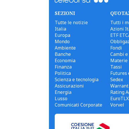
SEZIONI
QUOTA
Tutte le notizie
Tutti i m
Italia
Azioni It
Europa
ETF ETC
Mondo
Obbligaz
Ambiente
Fondi
Banche
Cambi e 
Economia
Materie
Finanza
Tassi
Politica
Futures 
Scienza e tecnologia
Sedex
Assicurazioni
Warrant
Energia
Rating A
Lusso
EuroTLX
Comunicati Corporate
Vorvel