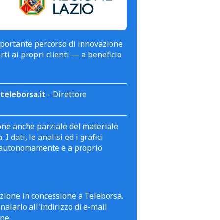
mportante percorso di innovazione
erti ai propri clienti — a beneficio
teleborsa.it
- Direttore
zione anche parziale del materiale
 dati, le analisi ed i grafici
te autonomamente e a proprio
azione in concessione a Teleborsa.
alarlo all'indirizzo di e-mail
ne.