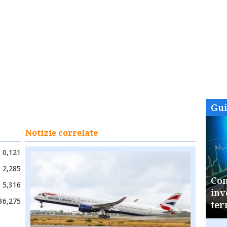
Gu
Notizie correlate
0,121
2,285
Com
5,316
inv
36,275
ter