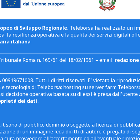
opeo di Sviluppo Regionale
, Teleborsa ha realizzato un i
a, la resilienza operativa e la qualità dei servizi digitali off
aria italiana
.
Tribunale Roma n. 169/61 del 18/02/1961 – email:
redazione 
 00919671008. Tutti i diritti riservati. E' vietata la riprodu
e tecnologia di Teleborsa; hosting su server farm Teleborsa. I
asi decisione operativa basata su di essi è presa dall'uten
oprietà dei dati
.
it sono di pubblico dominio o soggette a licenza di pubblic
zione di un'immagine leda diritti di autore è pregato di segn
ra cura provvedere all'accertamento ed all'eventuale rimozio