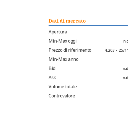
Dati di mercato
Apertura
Min-Max oggi
n.d
Prezzo di riferimento
4,203 - 25/1
Min-Max anno
Bid
n.d
Ask
n.d
Volume totale
Controvalore