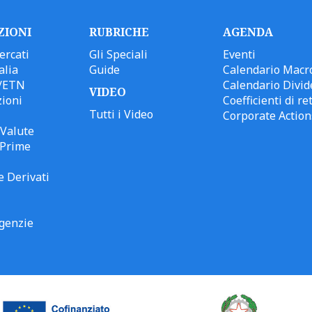
ZIONI
RUBRICHE
AGENDA
ercati
Gli Speciali
Eventi
alia
Guide
Calendario Macr
/ETN
Calendario Divid
VIDEO
ioni
Coefficienti di ret
Tutti i Video
Corporate Action
Valute
 Prime
e Derivati
genzie