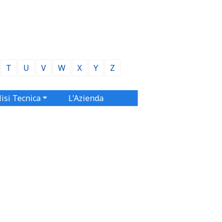
T
U
V
W
X
Y
Z
isi Tecnica
L'Azienda