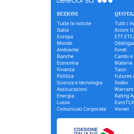
SEZIONI
QUOTA
Tutte le notizie
Tutti i m
Italia
Azioni It
Europa
ETF ETC
Mondo
Obbligaz
Ambiente
Fondi
Banche
Cambi e 
Economia
Materie
Finanza
Tassi
Politica
Futures 
Scienza e tecnologia
Sedex
Assicurazioni
Warrant
Energia
Rating A
Lusso
EuroTLX
Comunicati Corporate
Vorvel