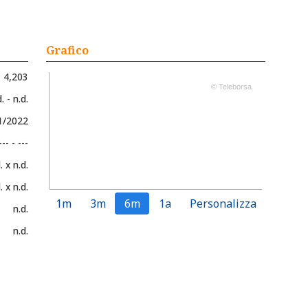
Grafico
4,203
© Teleborsa
. - n.d.
1/2022
--- - ---
. x n.d.
. x n.d.
1m
3m
6m
1a
Personalizza
n.d.
n.d.