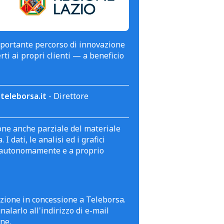
mportante percorso di innovazione
erti ai propri clienti — a beneficio
teleborsa.it
- Direttore
zione anche parziale del materiale
 dati, le analisi ed i grafici
te autonomamente e a proprio
azione in concessione a Teleborsa.
alarlo all'indirizzo di e-mail
ne.