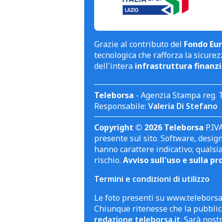
Grazie al contributo del
Fondo Eur
tecnologica che rafforza la sicurezz
dell'intera
infrastruttura finanzi
Teleborsa
- Agenzia Stampa reg. 
Responsabile:
Valeria Di Stefano
Copyright © 2026 Teleborsa
P.IVA
presente sul sito. Software, design 
hanno carattere indicativo; qualsi
rischio.
Avviso sull'uso e sulla pr
Termini e condizioni di utilizzo
Le foto presenti su www.teleborsa.
Chiunque ritenesse che la pubblica
redazione teleborsa.it
. Sarà nost