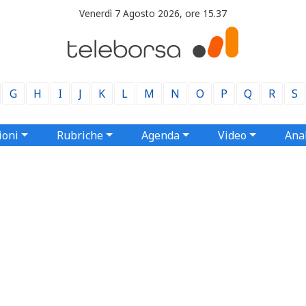
Venerdì 7 Agosto 2026, ore 15.37
G
H
I
J
K
L
M
N
O
P
Q
R
S
ioni
Rubriche
Agenda
Video
Anal