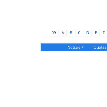
09
A
B
C
D
E
F
Notizie
Quotaz