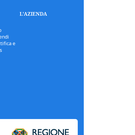
L'AZIENDA
o
endi
tifica e
s