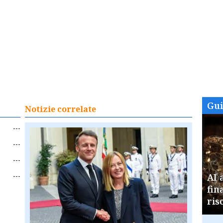
Gu
Notizie correlate
---
---
---
---
AI 
fin
ris