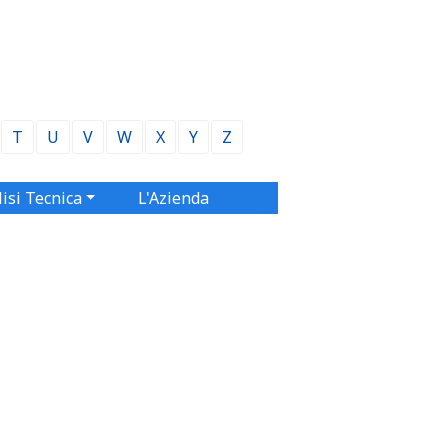
T
U
V
W
X
Y
Z
isi Tecnica
L'Azienda