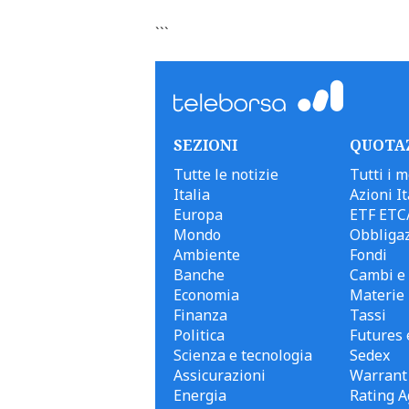
```
SEZIONI
QUOTA
Tutte le notizie
Tutti i m
Italia
Azioni It
Europa
ETF ETC
Mondo
Obbligaz
Ambiente
Fondi
Banche
Cambi e 
Economia
Materie
Finanza
Tassi
Politica
Futures 
Scienza e tecnologia
Sedex
Assicurazioni
Warrant
Energia
Rating A