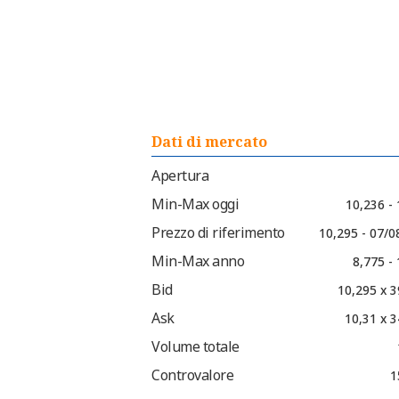
Dati di mercato
Apertura
Min-Max oggi
10,236 -
Prezzo di riferimento
10,295 - 07/0
Min-Max anno
8,775 -
Bid
10,295 x 3
Ask
10,31 x 3
Volume totale
Controvalore
1