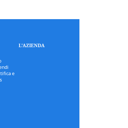
L'AZIENDA
o
endi
tifica e
s