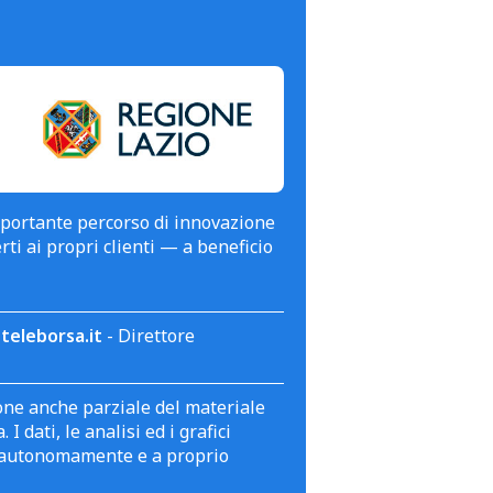
mportante percorso di innovazione
erti ai propri clienti — a beneficio
teleborsa.it
- Direttore
zione anche parziale del materiale
 dati, le analisi ed i grafici
te autonomamente e a proprio