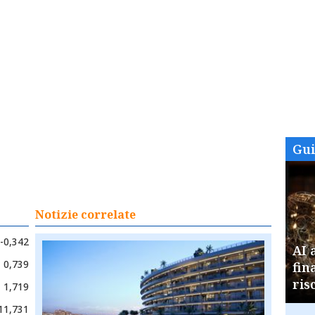
Gu
Notizie correlate
-0,342
AI 
0,739
fin
ris
1,719
11,731