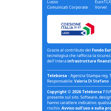
Lusso
EuroTLX
Comunicati Corporate
Vorvel
Grazie al contributo del
Fondo Eur
tecnologica che rafforza la sicurezz
dell'intera
infrastruttura finanzi
Teleborsa
- Agenzia Stampa reg. 
Responsabile:
Valeria Di Stefano
Copyright © 2026 Teleborsa
P.IVA
presente sul sito. Software, design 
hanno carattere indicativo; qualsi
rischio.
Avviso sull'uso e sulla pr