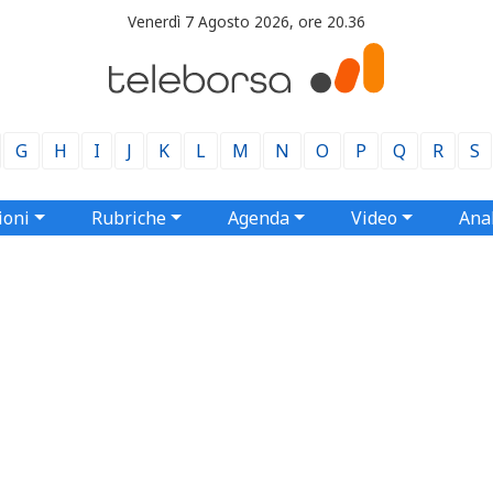
Venerdì 7 Agosto 2026, ore 20.36
G
H
I
J
K
L
M
N
O
P
Q
R
S
ioni
Rubriche
Agenda
Video
Anal