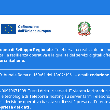
opeo di Sviluppo Regionale
, Teleborsa ha realizzato un i
a, la resilienza operativa e la qualità dei servizi digitali off
aria italiana
.
Tribunale Roma n. 169/61 del 18/02/1961 – email:
redazione 
 00919671008. Tutti i diritti riservati. E' vietata la riprodu
e tecnologia di Teleborsa; hosting su server farm Teleborsa. I
asi decisione operativa basata su di essi è presa dall'uten
oprietà dei dati
.