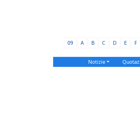
09
A
B
C
D
E
F
Notizie
Quotaz