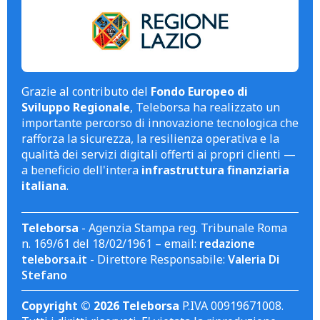
Grazie al contributo del
Fondo Europeo di
Sviluppo Regionale
, Teleborsa ha realizzato un
importante percorso di innovazione tecnologica che
rafforza la sicurezza, la resilienza operativa e la
qualità dei servizi digitali offerti ai propri clienti —
a beneficio dell'intera
infrastruttura finanziaria
italiana
.
Teleborsa
- Agenzia Stampa reg. Tribunale Roma
n. 169/61 del 18/02/1961 – email:
redazione
teleborsa.it
- Direttore Responsabile:
Valeria Di
Stefano
Copyright © 2026 Teleborsa
P.IVA 00919671008.