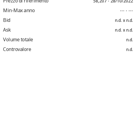
Prezzo di riferimento
58,207 - 28/10/2022
Min-Max anno
--- - ---
Bid
n.d. x n.d.
Ask
n.d. x n.d.
Volume totale
n.d.
Controvalore
n.d.