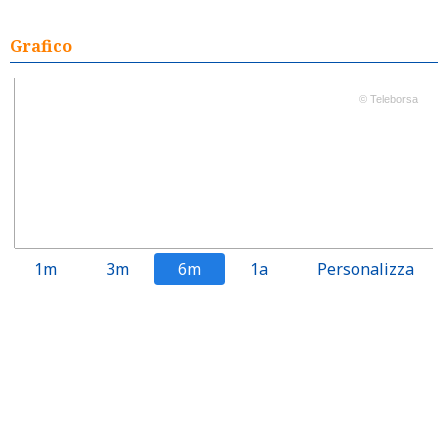
Grafico
© Teleborsa
1m
3m
6m
1a
Personalizza