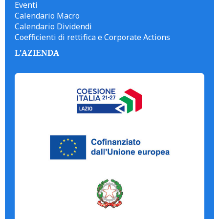
Eventi
Calendario Macro
Calendario Dividendi
Coefficienti di rettifica e Corporate Actions
L'AZIENDA