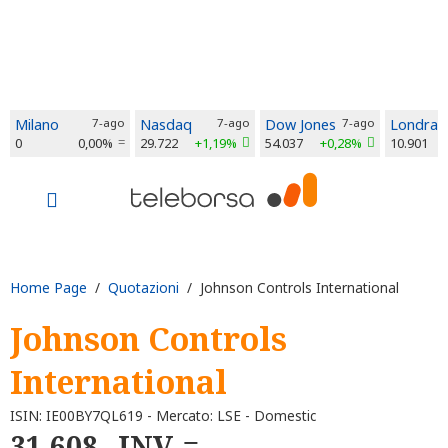
Milano
7-ago
Nasdaq
7-ago
Dow Jones
7-ago
Londra
0
0,00%
29.722
+1,19%
54.037
+0,28%
10.901
Home Page
/
Quotazioni
/ Johnson Controls International
Johnson Controls
International
ISIN: IE00BY7QL619 - Mercato: LSE - Domestic
31,608
INV.