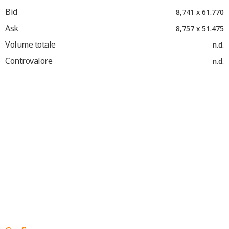
Bid
8,741 x 61.770
Ask
8,757 x 51.475
Volume totale
n.d.
Controvalore
n.d.