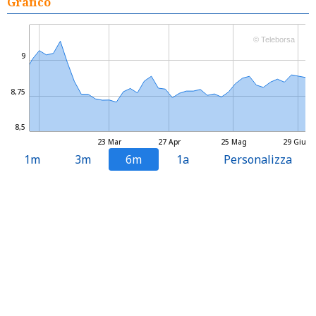
Grafico
© Teleborsa
9
8,75
8,5
23 Mar
27 Apr
25 Mag
29 Giu
1m
3m
6m
1a
Personalizza