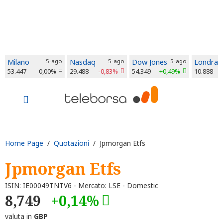
Milano
5-ago
Nasdaq
5-ago
Dow Jones
5-ago
Londra
53.447
0,00%
29.488
-0,83%
54.349
+0,49%
10.888
Home Page
/
Quotazioni
/ Jpmorgan Etfs
Jpmorgan Etfs
ISIN: IE00049TNTV6 - Mercato: LSE - Domestic
8,749
+0,14%
valuta in
GBP