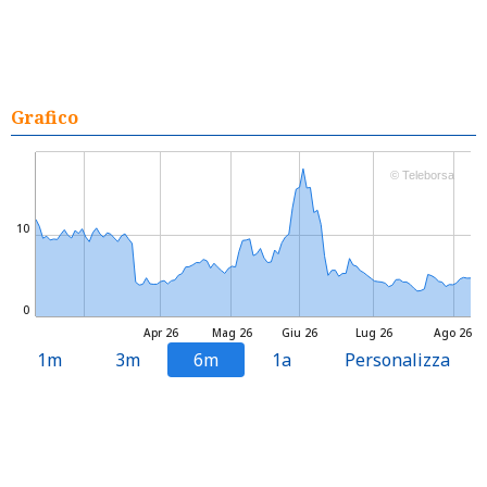
Grafico
© Teleborsa
10
0
Apr 26
Mag 26
Giu 26
Lug 26
Ago 26
1m
3m
6m
1a
Personalizza