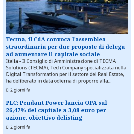
Tecma, il CdA convoca l’assemblea
straordinaria per due proposte di delega
ad aumentare il capitale sociale
Italia
- Il Consiglio di Amministrazione di TECMA
Solutions (TECMA), Tech Company specializzata nella
Digital Transformation per il settore del Real Estate,
ha deliberato in data odierna di proporre alla...
2 giorni fa
PLC: Pendant Power lancia OPA sul
26,47% del capitale a 3,08 euro per
azione, obiettivo delisting
2 giorni fa