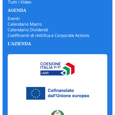
Tutti i Video
AGENDA
Eventi
Calendario Macro
Calendario Dividendi
Coefficienti di rettifica e Corporate Actions
L'AZIENDA