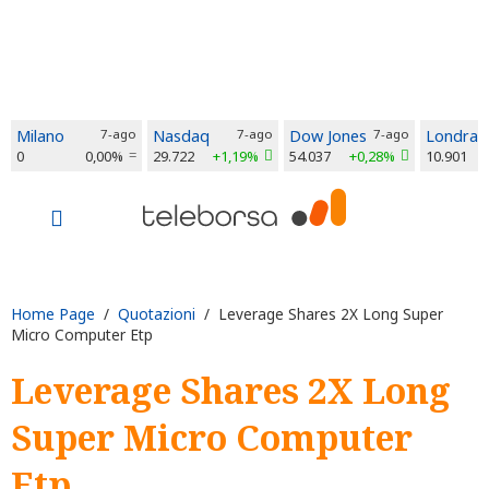
Milano
7-ago
Nasdaq
7-ago
Dow Jones
7-ago
Londra
0
0,00%
29.722
+1,19%
54.037
+0,28%
10.901
Home Page
/
Quotazioni
/ Leverage Shares 2X Long Super
Micro Computer Etp
Leverage Shares 2X Long
Super Micro Computer
Etp