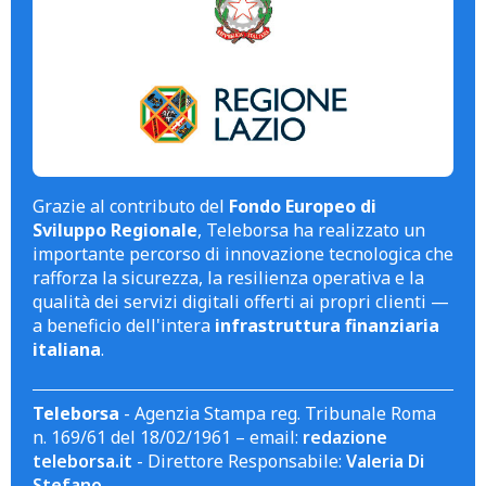
Grazie al contributo del
Fondo Europeo di
Sviluppo Regionale
, Teleborsa ha realizzato un
importante percorso di innovazione tecnologica che
rafforza la sicurezza, la resilienza operativa e la
qualità dei servizi digitali offerti ai propri clienti —
a beneficio dell'intera
infrastruttura finanziaria
italiana
.
Teleborsa
- Agenzia Stampa reg. Tribunale Roma
n. 169/61 del 18/02/1961 – email:
redazione
teleborsa.it
- Direttore Responsabile:
Valeria Di
Stefano