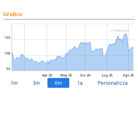
Grafico
© Teleborsa
150
100
50
Apr 26
Mag 26
Giu 26
Lug 26
Ago 26
1m
3m
6m
1a
Personalizza