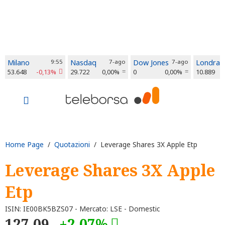
Milano
9:55
Nasdaq
7-ago
Dow Jones
7-ago
Londra
53.648
-0,13%
29.722
0,00%
0
0,00%
10.889
Home Page
/
Quotazioni
/ Leverage Shares 3X Apple Etp
Leverage Shares 3X Apple
Etp
ISIN: IE00BK5BZS07 - Mercato: LSE - Domestic
127,09
+2,07%