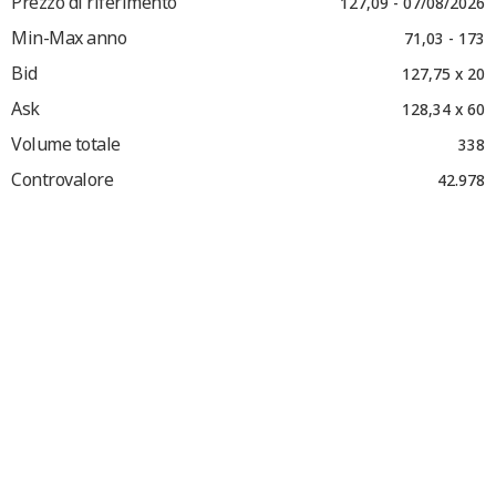
Prezzo di riferimento
127,09 - 07/08/2026
Min-Max anno
71,03 - 173
Bid
127,75 x 20
Ask
128,34 x 60
Volume totale
338
Controvalore
42.978