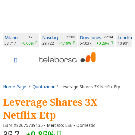
Milano
17:35
Nasdaq
22:00
Dow Jones
22:04
Londra
53.717
+0,06%
29.722
+1,19%
54.037
+0,28%
10.901
Home Page
/
Quotazioni
/ Leverage Shares 3X Netflix Etp
Leverage Shares 3X
Netflix Etp
ISIN: XS2675739135 - Mercato: LSE - Domestic
35,7
+0,85%