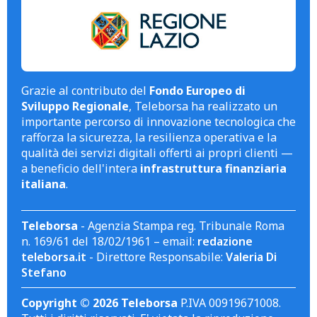
Grazie al contributo del
Fondo Europeo di
Sviluppo Regionale
, Teleborsa ha realizzato un
importante percorso di innovazione tecnologica che
rafforza la sicurezza, la resilienza operativa e la
qualità dei servizi digitali offerti ai propri clienti —
a beneficio dell'intera
infrastruttura finanziaria
italiana
.
Teleborsa
- Agenzia Stampa reg. Tribunale Roma
n. 169/61 del 18/02/1961 – email:
redazione
teleborsa.it
- Direttore Responsabile:
Valeria Di
Stefano
Copyright © 2026 Teleborsa
P.IVA 00919671008.