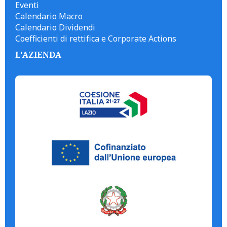
Eventi
Calendario Macro
Calendario Dividendi
Coefficienti di rettifica e Corporate Actions
L'AZIENDA