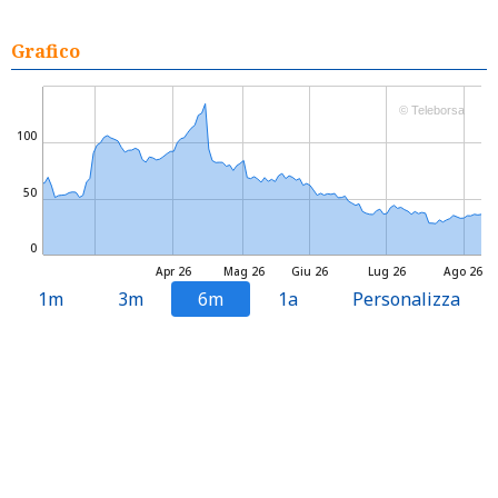
Grafico
© Teleborsa
100
50
0
Apr 26
Mag 26
Giu 26
Lug 26
Ago 26
1m
3m
6m
1a
Personalizza