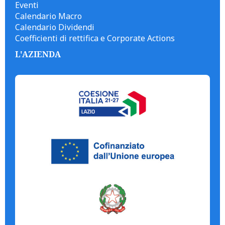
Eventi
Calendario Macro
Calendario Dividendi
Coefficienti di rettifica e Corporate Actions
L'AZIENDA