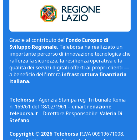
Grazie al contributo del
Fondo Europeo di
Sviluppo Regionale
, Teleborsa ha realizzato un
importante percorso di innovazione tecnologica che
rafforza la sicurezza, la resilienza operativa e la
qualità dei servizi digitali offerti ai propri clienti —
a beneficio dell'intera
infrastruttura finanziaria
italiana
.
Teleborsa
- Agenzia Stampa reg. Tribunale Roma
n. 169/61 del 18/02/1961 – email:
redazione
teleborsa.it
- Direttore Responsabile:
Valeria Di
Stefano
Copyright © 2026 Teleborsa
P.IVA 00919671008.