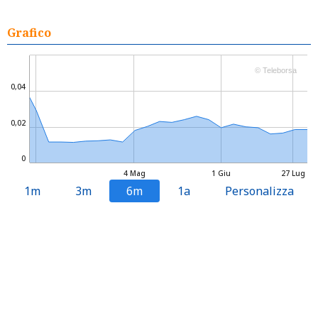
Grafico
© Teleborsa
0,04
0,02
0
4 Mag
1 Giu
27 Lug
1m
3m
6m
1a
Personalizza