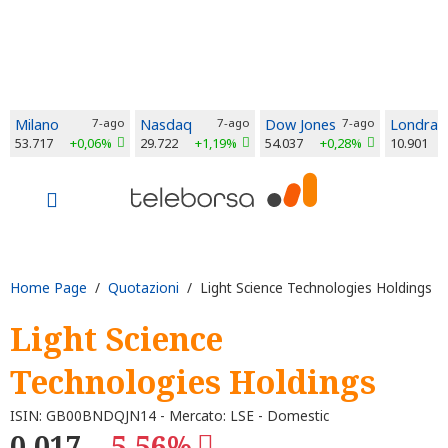
Milano
7-ago
Nasdaq
7-ago
Dow Jones
7-ago
Londra
53.717
+0,06%
29.722
+1,19%
54.037
+0,28%
10.901
Home Page
/
Quotazioni
/ Light Science Technologies Holdings
Light Science
Technologies Holdings
ISIN: GB00BNDQJN14 - Mercato: LSE - Domestic
0,017
-5,56%