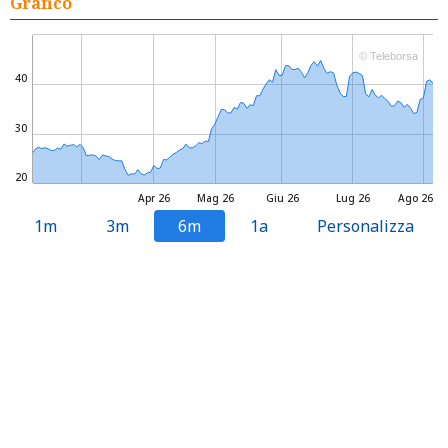
Grafico
© Teleborsa
40
30
20
Apr 26
Mag 26
Giu 26
Lug 26
Ago 26
1m
3m
6m
1a
Personalizza