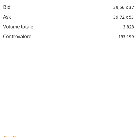
Bid
39,56 x 37
Ask
39,72 x 53
Volume totale
3.828
Controvalore
153.199