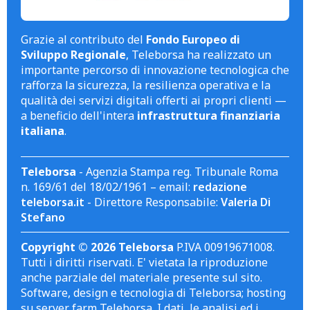
Grazie al contributo del
Fondo Europeo di
Sviluppo Regionale
, Teleborsa ha realizzato un
importante percorso di innovazione tecnologica che
rafforza la sicurezza, la resilienza operativa e la
qualità dei servizi digitali offerti ai propri clienti —
a beneficio dell'intera
infrastruttura finanziaria
italiana
.
Teleborsa
- Agenzia Stampa reg. Tribunale Roma
n. 169/61 del 18/02/1961 – email:
redazione
teleborsa.it
- Direttore Responsabile:
Valeria Di
Stefano
Copyright © 2026 Teleborsa
P.IVA 00919671008.
Tutti i diritti riservati. E' vietata la riproduzione
anche parziale del materiale presente sul sito.
Software, design e tecnologia di Teleborsa; hosting
su server farm Teleborsa. I dati, le analisi ed i