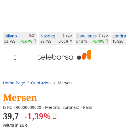
Milano
9:21
Nasdaq
5-ago
Dow Jones
5-ago
Londra
53.788
+0,64%
29.488
0,00%
54.349
+0,49%
10.920
Home Page
/
Quotazioni
/ Mersen
Mersen
ISIN: FR0000039620 - Mercato: Euronext - Paris
39,7
-1,39%
valuta in
EUR