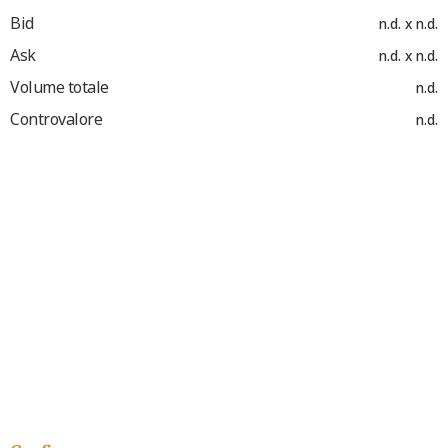
Bid
n.d. x n.d.
Ask
n.d. x n.d.
Volume totale
n.d.
Controvalore
n.d.