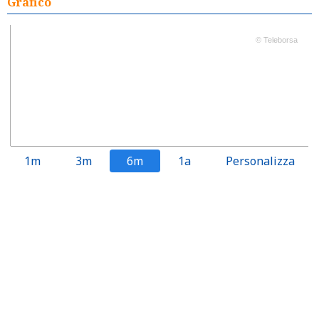
Grafico
© Teleborsa
1m
3m
6m
1a
Personalizza