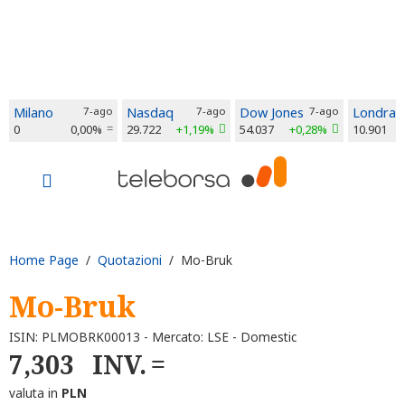
Milano
7-ago
Nasdaq
7-ago
Dow Jones
7-ago
Londra
0
0,00%
29.722
+1,19%
54.037
+0,28%
10.901
Home Page
/
Quotazioni
/ Mo-Bruk
Mo-Bruk
ISIN: PLMOBRK00013 - Mercato: LSE - Domestic
7,303
INV.
valuta in
PLN