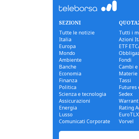
SEZIONI
QUOTA
Tutte le notizie
Tutti i m
Italia
Azioni It
Europa
ETF ETC
Mondo
Obbligaz
Ambiente
Fondi
Banche
Cambi e 
Economia
Materie
Finanza
Tassi
Politica
Futures 
Scienza e tecnologia
Sedex
Assicurazioni
Warrant
Energia
Rating A
Lusso
EuroTLX
Comunicati Corporate
Vorvel