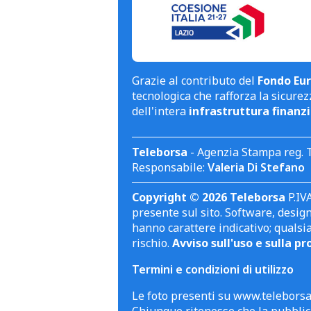
Grazie al contributo del
Fondo Eur
tecnologica che rafforza la sicurezz
dell'intera
infrastruttura finanzi
Teleborsa
- Agenzia Stampa reg. 
Responsabile:
Valeria Di Stefano
Copyright © 2026 Teleborsa
P.IVA
presente sul sito. Software, design 
hanno carattere indicativo; qualsi
rischio.
Avviso sull'uso e sulla pr
Termini e condizioni di utilizzo
Le foto presenti su www.teleborsa.