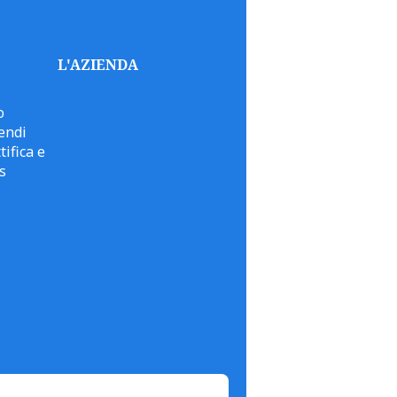
L'AZIENDA
o
endi
tifica e
s