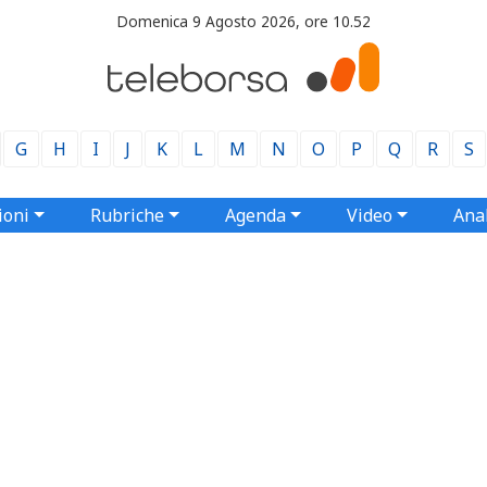
Domenica 9 Agosto 2026, ore 10.52
G
H
I
J
K
L
M
N
O
P
Q
R
S
ioni
Rubriche
Agenda
Video
Anal