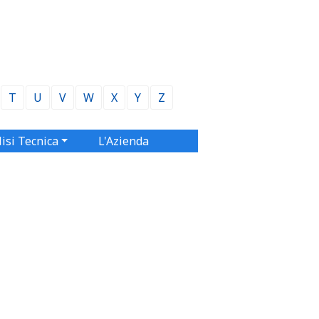
T
U
V
W
X
Y
Z
isi Tecnica
L'Azienda