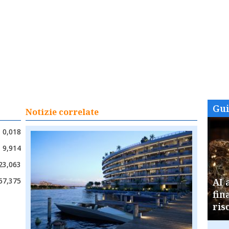
Gu
Notizie correlate
0,018
9,914
23,063
57,375
AI 
fin
ris