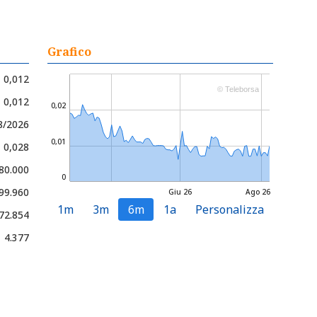
Grafico
0,012
© Teleborsa
- 0,012
0,02
08/2026
0,01
- 0,028
 80.000
0
 99.960
Giu 26
Ago 26
1m
3m
6m
1a
Personalizza
72.854
4.377