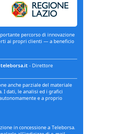
mportante percorso di innovazione
erti ai propri clienti — a beneficio
teleborsa.it
- Direttore
zione anche parziale del materiale
 dati, le analisi ed i grafici
te autonomamente e a proprio
azione in concessione a Teleborsa.