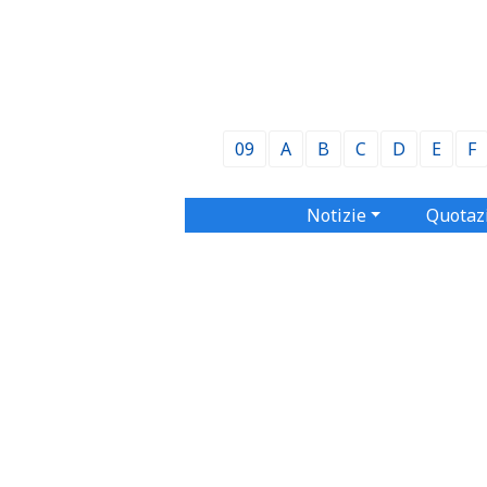
09
A
B
C
D
E
F
Notizie
Quotaz