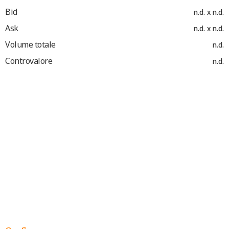
Bid
n.d. x n.d.
Ask
n.d. x n.d.
Volume totale
n.d.
Controvalore
n.d.