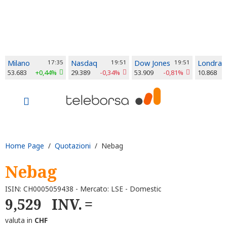
Milano
17:35
Nasdaq
19:51
Dow Jones
19:51
Londra
53.683
+0,44%
29.389
-0,34%
53.909
-0,81%
10.868
Home Page
/
Quotazioni
/ Nebag
Nebag
ISIN: CH0005059438 - Mercato: LSE - Domestic
9,529
INV.
valuta in
CHF