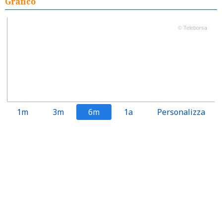
Grafico
© Teleborsa
1m
3m
6m
1a
Personalizza