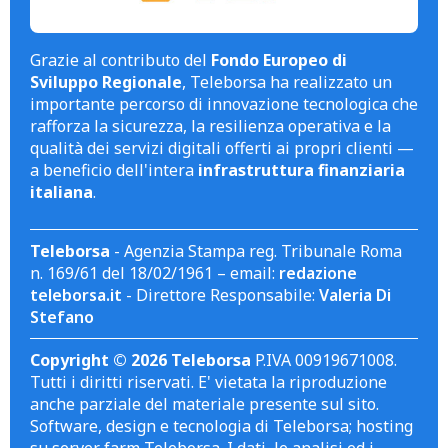
Grazie al contributo del
Fondo Europeo di
Sviluppo Regionale
, Teleborsa ha realizzato un
importante percorso di innovazione tecnologica che
rafforza la sicurezza, la resilienza operativa e la
qualità dei servizi digitali offerti ai propri clienti —
a beneficio dell'intera
infrastruttura finanziaria
italiana
.
Teleborsa
- Agenzia Stampa reg. Tribunale Roma
n. 169/61 del 18/02/1961 – email:
redazione
teleborsa.it
- Direttore Responsabile:
Valeria Di
Stefano
Copyright © 2026 Teleborsa
P.IVA 00919671008.
Tutti i diritti riservati. E' vietata la riproduzione
anche parziale del materiale presente sul sito.
Software, design e tecnologia di Teleborsa; hosting
su server farm Teleborsa. I dati, le analisi ed i