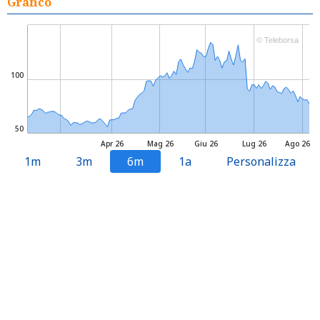
Grafico
© Teleborsa
100
50
Apr 26
Mag 26
Giu 26
Lug 26
Ago 26
1m
3m
6m
1a
Personalizza