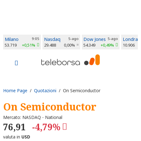
Milano
9:05
Nasdaq
5-ago
Dow Jones
5-ago
Londra
53.719
+0,51%
29.488
0,00%
54.349
+0,49%
10.906
Home Page
/
Quotazioni
/ On Semiconductor
On Semiconductor
Mercato: NASDAQ - National
76,91
-4,79%
valuta in
USD