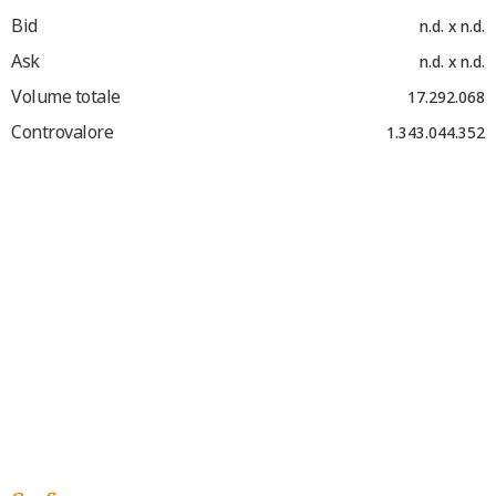
Bid
n.d. x n.d.
Ask
n.d. x n.d.
Volume totale
17.292.068
Controvalore
1.343.044.352