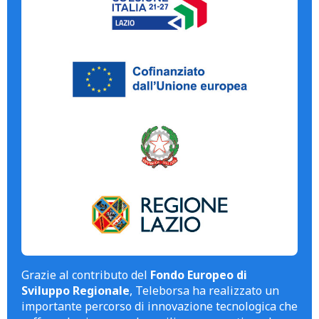
Grazie al contributo del
Fondo Europeo di
Sviluppo Regionale
, Teleborsa ha realizzato un
importante percorso di innovazione tecnologica che